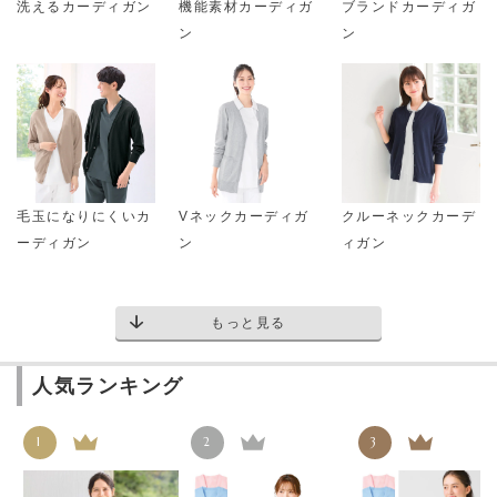
洗えるカーディガン
機能素材カーディガ
ブランドカーディガ
ン
ン
毛玉になりにくいカ
Vネックカーディガ
クルーネックカーデ
ーディガン
ン
ィガン
もっと見る
人気ランキング
1
2
3