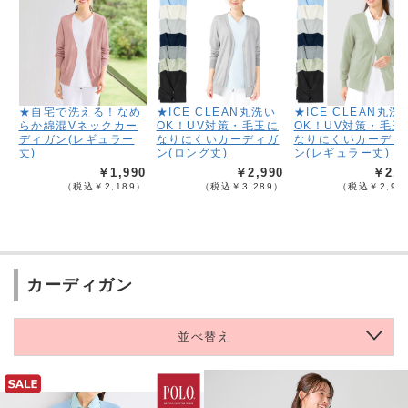
★自宅で洗える！なめ
★ICE CLEAN丸洗い
★ICE CLEAN丸洗
らか綿混Vネックカー
OK！UV対策・毛玉に
OK！UV対策・毛玉
ディガン(レギュラー
なりにくいカーディガ
なりにくいカーディ
丈)
ン(ロング丈)
ン(レギュラー丈)
￥1,990
￥2,990
￥2,6
（税込￥2,189）
（税込￥3,289）
（税込￥2,95
カーディガン
並べ替え