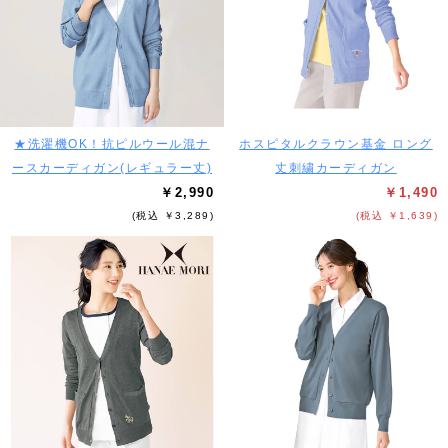
★洗濯機OK！抗ピルウール混ナ
ホスピタルクラウン基金 ロング
ースカーディガン(レギュラー丈)
丈刺繍カーディガン
￥2,990
￥1,490
(税込 ￥3,289)
(税込 ￥1,639)