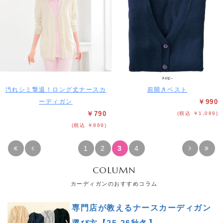
汚れシミ撃退！ロング丈ナースカ
前開きベスト
ーディガン
￥990
￥790
(税込 ￥1,089)
(税込 ￥869)
1
2
3
4
COLUMN
カーディガンのおすすめコラム
専門店が教えるナースカーディガン