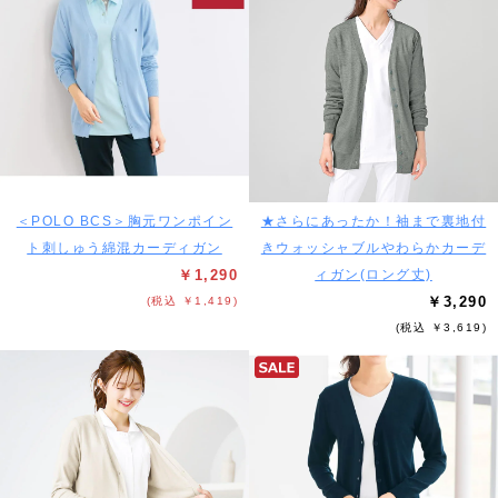
＜POLO BCS＞胸元ワンポイン
★さらにあったか！袖まで裏地付
ト刺しゅう綿混カーディガン
きウォッシャブルやわらかカーデ
￥1,290
ィガン(ロング丈)
￥3,290
(税込 ￥1,419)
(税込 ￥3,619)