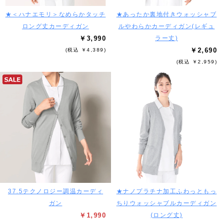
★＜ハナエモリ＞なめらかタッチ
★あったか裏地付きウォッシャブ
ロング丈カーディガン
ルやわらかカーディガン(レギュ
￥3,990
ラー丈)
￥2,690
(税込 ￥4,389)
(税込 ￥2,959)
37.5テクノロジー調温カーディ
★ナノプラチナ加工ふわっともっ
ガン
ちりウォッシャブルカーディガン
￥1,990
(ロング丈)