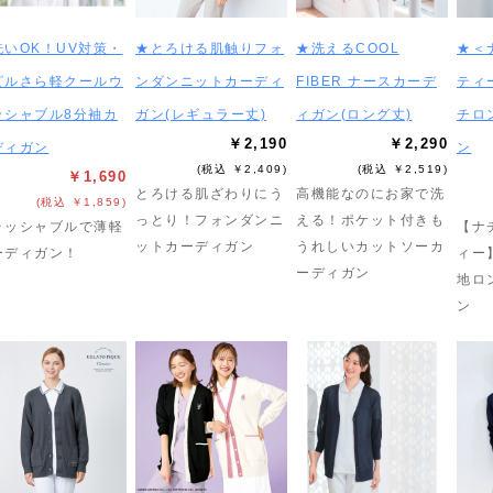
洗いOK！UV対策・
★とろける肌触りフォ
★洗えるCOOL
★＜
ピルさら軽クールウ
ンダンニットカーディ
FIBER ナースカーデ
ティ
ッシャブル8分袖カ
ガン(レギュラー丈)
ィガン(ロング丈)
チロ
￥2,190
￥2,290
ディガン
ン
(税込 ￥2,409)
(税込 ￥2,519)
￥1,690
とろける肌ざわりにう
高機能なのにお家で洗
(税込 ￥1,859)
っとり！フォンダンニ
える！ポケット付きも
ォッシャブルで薄軽
【ナ
ットカーディガン
うれしいカットソーカ
ーディガン！
ィー
ーディガン
地ロ
ン