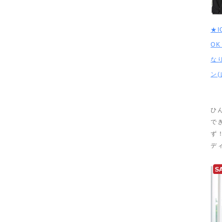
★I
O
な
ン
ひ
で
ず
デ