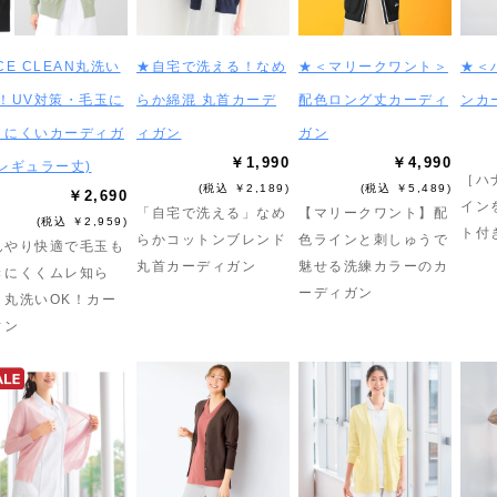
CE CLEAN丸洗い
★自宅で洗える！なめ
★＜マリークワント＞
★＜
K！UV対策・毛玉に
らか綿混 丸首カーデ
配色ロング丈カーディ
ンカ
りにくいカーディガ
ィガン
ガン
￥1,990
￥4,990
(レギュラー丈)
［ハ
(税込 ￥2,189)
(税込 ￥5,489)
￥2,690
イン
「自宅で洗える」なめ
【マリークワント】配
(税込 ￥2,959)
ト付
らかコットンブレンド
色ラインと刺しゅうで
んやり快適で毛玉も
丸首カーディガン
魅せる洗練カラーのカ
きにくくムレ知ら
ーディガン
！丸洗いOK！カー
ィン