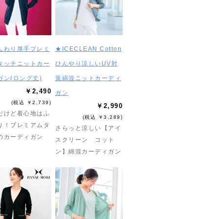
んわり厚手プレミ
★ICECLEAN Cotton
タッチニットカー
ひんやり涼しいUV対
ガン(ロング丈)
策綿混ニットカーディ
￥2,490
ガン
(税込 ￥2,739)
￥2,990
だけど着心地はふ
(税込 ￥3,289)
り！プレミアムタ
さらっと涼しい【アイ
のカーディガン
スクリーン コット
ン】綿混カーディガン