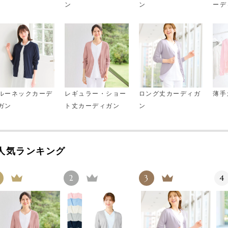
ン
ン
ーデ
ルーネックカーデ
レギュラー・ショー
ロング丈カーディガ
薄手
ガン
ト丈カーディガン
ン
人気ランキング
2
3
4