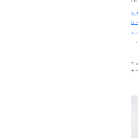
丸
抗
ォ
ー
ウ
カ