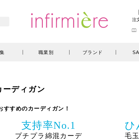
注
集
職業別
ブランド
S
ン
カーディガン
おすすめのカーディガン！
支持率No.1
ひ
プチプラ綿混カーデ
毛