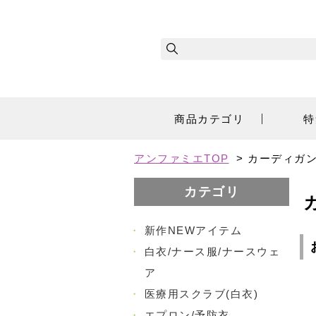
商品カテゴリ
特
アンファミエTOP
>
カーディガ
カテゴリ
・
新作NEWアイテム
・
白衣/ナース服/ナースウェ
ア
・
医療用スクラブ(白衣)
・
エプロン/予防衣