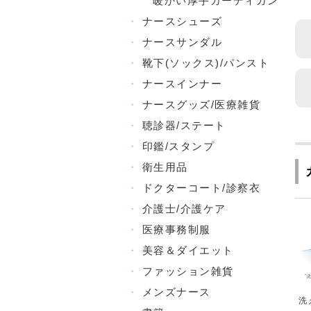
暖かい厚手カーディガン
・
ナースシューズ
・
ナースサンダル
・
靴下(ソックス)/パンスト
・
ナースインナー
・
ナースグッズ/医療雑貨
・
聴診器/ステート
・
印鑑/スタンプ
・
衛生用品
・
ドクターコート/診察衣
・
介護士/介護ケア
・
医療事務制服
・
美容＆ダイエット
・
ファッション雑貨
・
メンズナース
洗