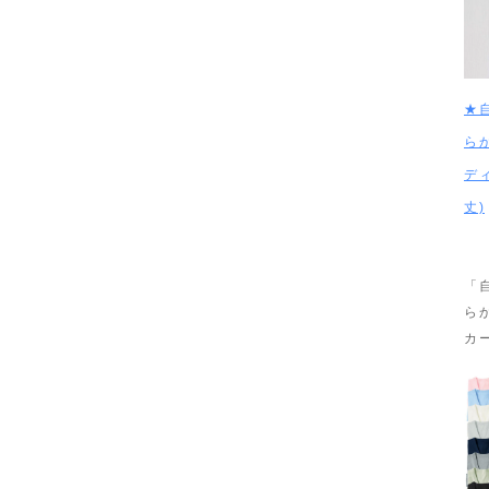
★
ら
デ
丈)
「
ら
カ