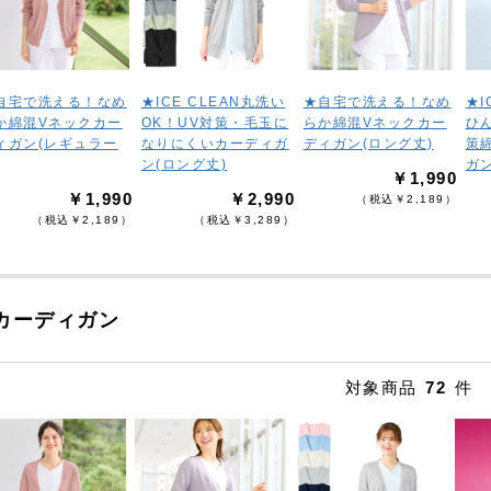
自宅で洗える！なめ
★ICE CLEAN丸洗い
★自宅で洗える！なめ
★I
か綿混Vネックカー
OK！UV対策・毛玉に
らか綿混Vネックカー
ひ
ィガン(レギュラー
なりにくいカーディガ
ディガン(ロング丈)
策
ン(ロング丈)
ガ
￥1,990
￥1,990
￥2,990
（税込￥2,189）
（税込￥2,189）
（税込￥3,289）
カーディガン
対象商品
72
件