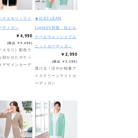
ハナエモリ＞ライ
★ICECLEAN
ーディガン
LightUV対策・抗ピル
￥4,990
クールウォッシャブル
(税込 ￥5,489)
ニットカーディガン
ナエモリ］配色ラ
￥2,990
を効かせたポケッ
(税込 ￥3,289)
きデザインカーデ
透ける！涼やか軽量ア
イスクリーンライトカ
ーディガン