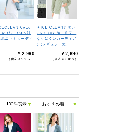
CECLEAN Cotton
★ICE CLEAN丸洗い
んやり涼しいUV対
OK！UV対策・毛玉に
綿混ニットカーディ
なりにくいカーディガ
ン
ン(レギュラー丈)
￥2,990
￥2,690
（税込￥3,289）
（税込￥2,959）