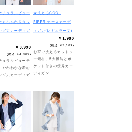
ナチュラルビュー
★洗えるCOOL
ー＞ふんわりタッ
FIBER ナースカーデ
ング丈カーディガ
ィガン(レギュラー丈)
￥1,990
(税込 ￥2,189)
￥3,990
お家で洗えるカットソ
(税込 ￥4,389)
ー素材。5大機能とポ
チュラルビューテ
ケット付きの優秀カー
】やわわかな着心
ディガン
ング丈カーディガ