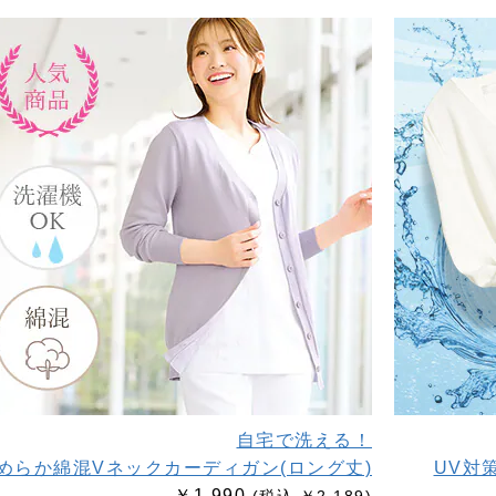
自宅で洗える！
めらか綿混Vネックカーディガン(ロング丈)
UV対
￥1,990