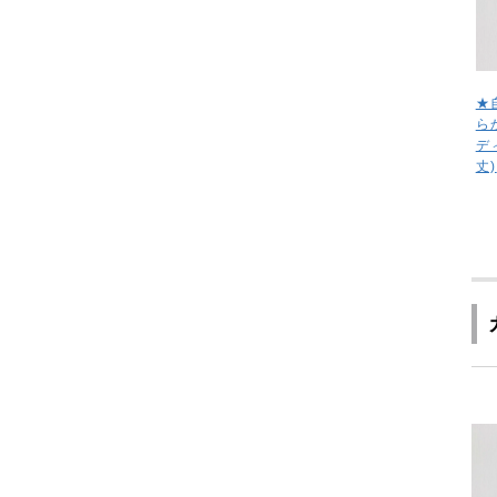
★
ら
デ
丈)