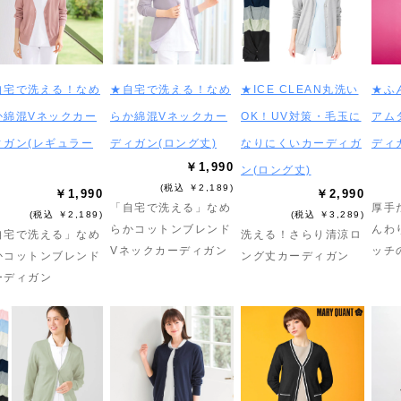
自宅で洗える！なめ
★自宅で洗える！なめ
★ICE CLEAN丸洗い
★ふ
か綿混Vネックカー
らか綿混Vネックカー
OK！UV対策・毛玉に
アム
ィガン(レギュラー
ディガン(ロング丈)
なりにくいカーディガ
ディ
￥1,990
ン(ロング丈)
(税込 ￥2,189)
￥1,990
￥2,990
「自宅で洗える」なめ
厚手
(税込 ￥2,189)
(税込 ￥3,289)
らかコットンブレンド
んわ
自宅で洗える」なめ
洗える！さらり清涼ロ
Vネックカーディガン
ッチ
かコットンブレンド
ング丈カーディガン
ーディガン