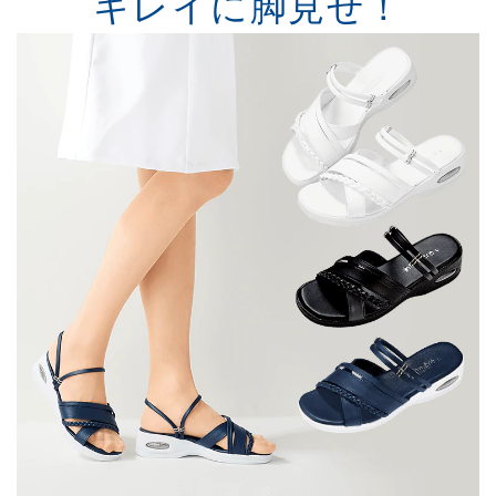
キレイに脚見せ！