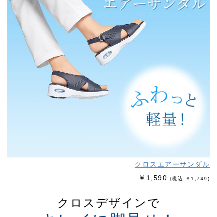
クロスエアーサンダル
￥1,590
(税込 ￥1,749)
クロスデザインで