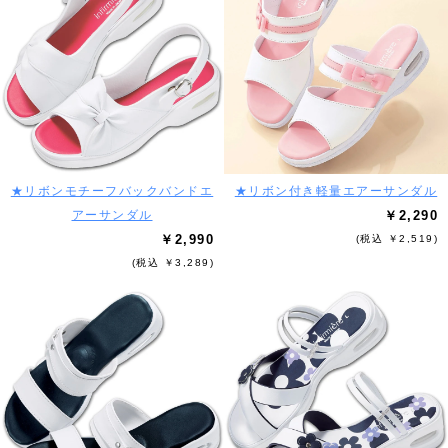
★リボンモチーフバックバンドエ
★リボン付き軽量エアーサンダル
アーサンダル
￥2,290
￥2,990
(税込 ￥2,519)
(税込 ￥3,289)