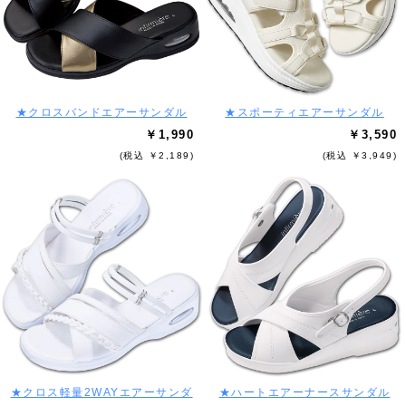
★クロスバンドエアーサンダル
★スポーティエアーサンダル
￥1,990
￥3,590
(税込 ￥2,189)
(税込 ￥3,949)
★クロス軽量2WAYエアーサンダ
★ハートエアーナースサンダル