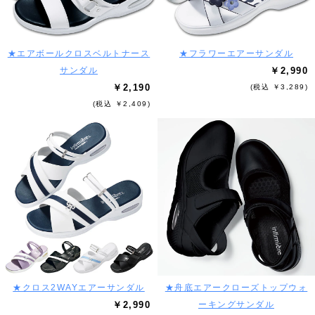
★エアボールクロスベルトナース
★フラワーエアーサンダル
サンダル
￥2,990
￥2,190
(税込 ￥3,289)
(税込 ￥2,409)
★クロス2WAYエアーサンダル
★舟底エアークローズトップウォ
￥2,990
ーキングサンダル