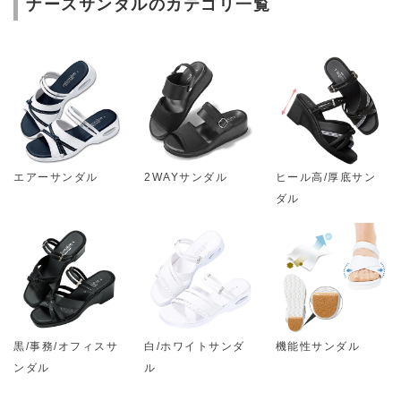
ナースサンダルのカテゴリ一覧
エアーサンダル
2WAYサンダル
ヒール高/厚底サン
ダル
黒/事務/オフィスサ
白/ホワイトサンダ
機能性サンダル
ンダル
ル