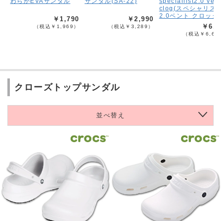
わらかEVAサンダル
サンダル(SA-22)
speciallist2.0 vent
clog(スペシャリス
2.0ベント クロッグ
￥1,790
￥2,990
￥6,0
（税込￥1,969）
（税込￥3,289）
（税込￥6,60
クローズトップサンダル
並べ替え