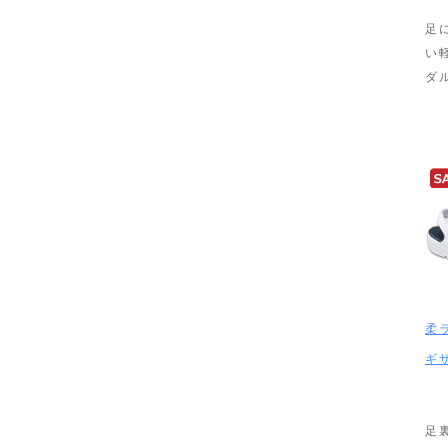
足
い
ダ
柔
ギ
足