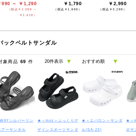
990 ～ ￥1,290
￥1,790
￥2,990
（税込￥1,089 ～
（税込￥1,969）
（税込￥3,289）
￥1,419）
バックベルトサンダル
対象商品
69
件
2WAYシルバーリン
★＜moz＞ぷっくりデ
★＜エバロン＞サンダ
★＜
エアーサンダル
ザインスポーツサンダ
ル(SA-23)
ボサ