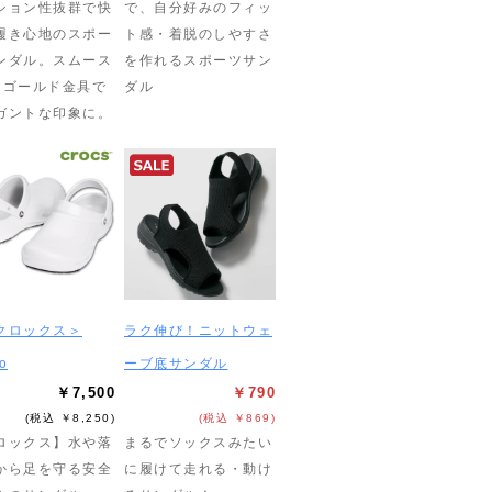
ション性抜群で快
で、自分好みのフィッ
履き心地のスポー
ト感・着脱のしやすさ
ンダル。スムース
を作れるスポーツサン
×ゴールド金具で
ダル
ガントな印象に。
クロックス＞
ラク伸び！ニットウェ
ro
ーブ底サンダル
￥7,500
￥790
(税込 ￥8,250)
(税込 ￥869)
ロックス】水や落
まるでソックスみたい
から足を守る安全
に履けて走れる・動け