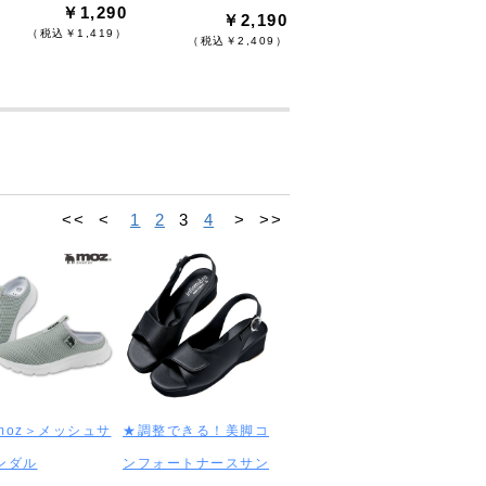
￥1,290
￥2,190
（税込￥1,419）
（税込￥2,409）
<<
<
1
2
3
4
>
>>
moz＞メッシュサ
★調整できる！美脚コ
ンダル
ンフォートナースサン