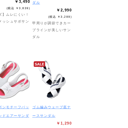
￥3,490
ダル
(税込 ￥3,839)
￥2,990
ズ】ムレにくい！
(税込 ￥3,289)
メッシュサボサン
甲周りが調節できカー
ブラインが美しいサン
ダル
ボンモチーフバッ
ゴム編みウェーブ底ナ
ンドエアーサンダ
ースサンダル
￥1,290