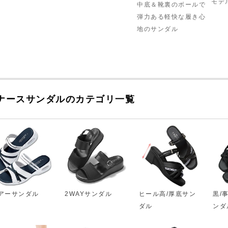
モデ
中底＆靴裏のボールで
弾力ある軽快な履き心
地のサンダル
ナースサンダルのカテゴリ一覧
アーサンダル
2WAYサンダル
ヒール高/厚底サン
黒/
ダル
ンダ