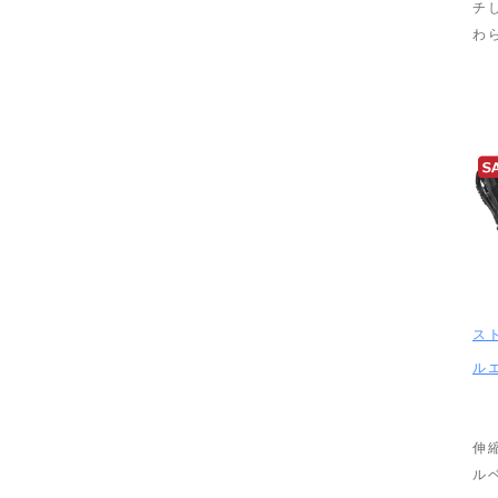
チ
わ
ス
ル
伸
ル