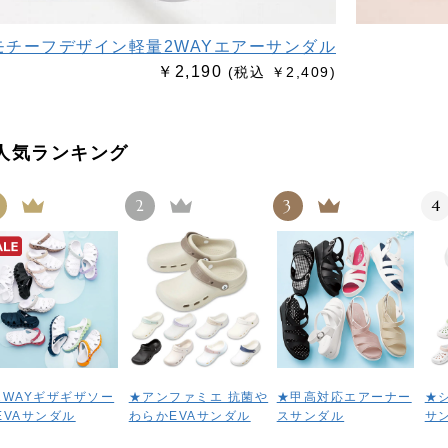
モチーフデザイン軽量2WAYエアーサンダル
￥2,190
(税込 ￥2,409)
人気ランキング
2
3
4
2WAYギザギザソー
★アンファミエ 抗菌や
★甲高対応エアーナー
★
EVAサンダル
わらかEVAサンダル
スサンダル
サ