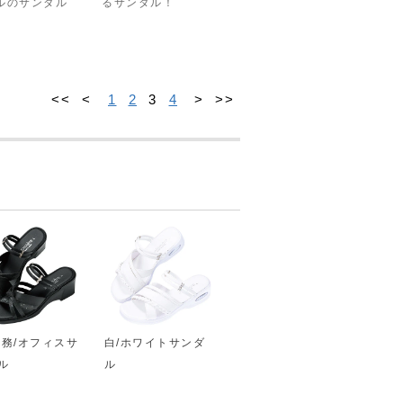
ルのサンダル
るサンダル！
<<
<
1
2
3
4
>
>>
事務/オフィスサ
白/ホワイトサンダ
ル
ル