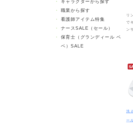
・
キャラクターから探す
・
職業から探す
リ
・
看護師アイテム特集
で
・
ナースSALE（セール）
ン
・
保育士（グランディール ベ
ベ）SALE
洗
ー