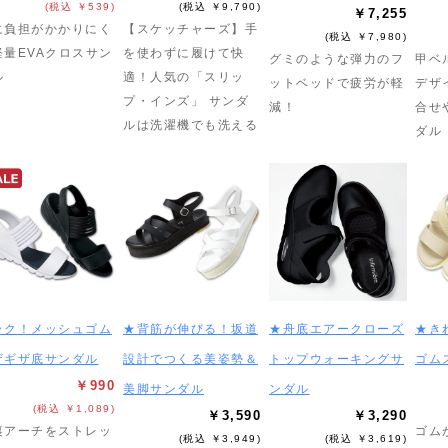
(税込 ￥539)
(税込 ￥9,790)
￥7,255
に負担がかかりにく
【スケッチャーズ】手
(税込 ￥7,980)
軽量EVAクロスサン
を使わずに履けて快
グミのような弾力のフ
甲ベ
ル
適！人気の「スリッ
ットベッドで疲労が軽
デザ
プ・インズ」 サンダ
減！
合せ
ルは洗濯機でも洗える
ダル
ラク！メッシュゴム
★背筋が伸びる！坂道
★舟底エアークローズ
★き
ザギザ底サンダル
設計でつくる美姿勢＆
トップウォーキングサ
ゴム
￥990
美脚サンダル
ンダル
(税込 ￥1,089)
￥3,590
￥3,290
裏アーチをストレッ
ゴム
(税込 ￥3,949)
(税込 ￥3,619)