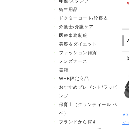
・
印鑑/スタンプ
￥
・
衛生用品
・
ドクターコート/診察衣
・
介護士/介護ケア
・
医療事務制服
・
美容＆ダイエット
・
ファッション雑貨
・
メンズナース
・
書籍
・
WEB限定商品
・
おすすめプレゼント/ラッピ
ング
・
保育士（グランディール ベ
ベ）
★
・
ブランドから探す
グ