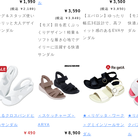
￥1,990
￥3,500
ル
(税込 ￥2,189)
(税込 ￥3,850)
￥3,590
ング＆スタッズ使い
【エバロン】ゆったり
【モ
(税込 ￥3,949)
キリッと大人デザイ
幅広3E設計で、高フ
快適
【モズ】目を惹くぷっ
サンダル
ィット感のあるEVAサ
ダル
くりデザイン！軽量＆
ンダル
ソフトな履き心地でデ
イリーに活躍する快適
サンダル
えるクロスバンドヒ
＜スケッチャーズ＞
★＜リゲッタ・ワーク
★リ
ルサンダル
ARYA
＞グミインソールサン
クバ
￥490
￥8,900
ダル
ル