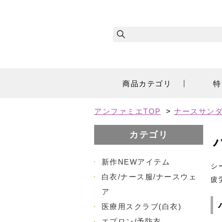
商品カテゴリ
特
アンファミエTOP
>
ナースサン
カテゴリ
・
新作NEWアイテム
シ
・
白衣/ナース服/ナースウェ
疲
ア
・
医療用スクラブ(白衣)
・
エプロン/予防衣