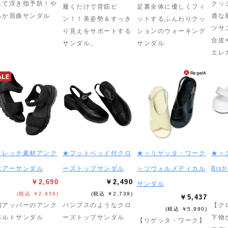
して浮き指予防！や
クッ
履くだけで背筋ピ
足裏全体に優しくフィ
らか屈曲サンダル
適な
ン！！美姿勢＆すっき
ットするふんわりクッ
ツサ
り見えをサポートする
ションのウォーキング
合皮
サンダル。
サンダル
エレ
トレッチ素材アンク
★フットベッド付クロ
★＜リゲッタ・ワーク
★＜
エアーサンダル
ーズトップサンダル
＞ツヴォルメディカル
Bist
￥2,690
￥2,490
サンダル
(税込 ￥2,959)
(税込 ￥2,739)
￥5,437
縮アッパーのアンク
パンプスのようなクロ
【ク
(税込 ￥5,980)
ベルトサンダル
ーズトップサンダル
下物
【リゲッタ・ワーク】