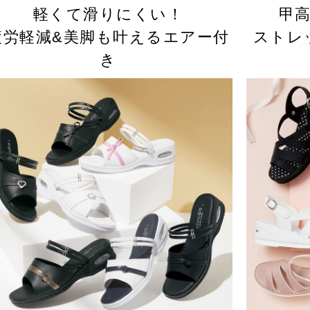
軽くて滑りにくい！
甲
疲労軽減&美脚も叶えるエアー付
ストレ
き