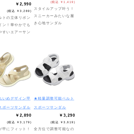
(税込 ￥1,419)
￥2,990
スタイルアップ叶う！
(税込 ￥3,289)
スニーカーみたいな履
ルトの立体リボン
き心地サンダル
イン！華やかでも
やすいエアーサン
れいめデザイン甲
★軽量調整可能ベルト
スポーツサンダル
スポーツサンダル
￥2,890
￥3,290
(税込 ￥3,179)
(税込 ￥3,619)
が甲にフィット！
全方位で調整可能なの