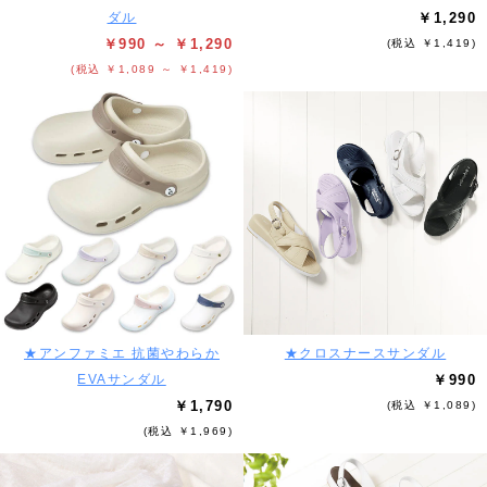
ダル
￥1,290
￥990 ～ ￥1,290
(税込 ￥1,419)
(税込 ￥1,089 ～ ￥1,419)
★アンファミエ 抗菌やわらか
★クロスナースサンダル
EVAサンダル
￥990
￥1,790
(税込 ￥1,089)
(税込 ￥1,969)