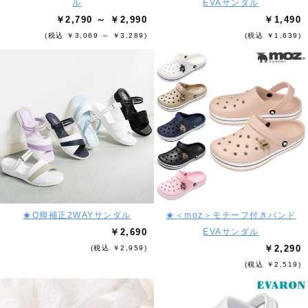
ル
EVAサンダル
￥2,790 ～ ￥2,990
￥1,490
(税込 ￥3,069 ～ ￥3,289)
(税込 ￥1,639)
★O脚補正2WAYサンダル
★＜moz＞モチーフ付きバンド
￥2,690
EVAサンダル
￥2,290
(税込 ￥2,959)
(税込 ￥2,519)