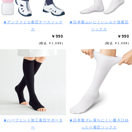
★アンファミエ着圧ナースソック
★日本製ムレにくいシルク混着圧
ス
ソックス
￥990
￥990
(税込 ￥1,089)
(税込 ￥1,089)
★ハーブミント加工着圧サポータ
★日本製ズレ落ちにくい履き口ゆ
ー
ったり着圧ソックス