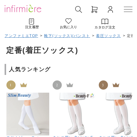
注文履歴
お気に入り
カタログ注文
アンファミエTOP
>
靴下(ソックス)/パンスト
>
着圧ソックス
>
定番
定番(着圧ソックス)
人気ランキング
1
2
3