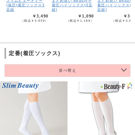
スリムビューティー
まとめ買い Beauty-F
まとめ買い Beauty-
(強圧)着圧ソックス3
着圧ハイソックス(3足
着圧ハイソックス(1
足組
組)
足組)
￥3,490
￥1,090
￥3,4
（税込￥3,839）
（税込￥1,199）
（税込￥3,83
定番(着圧ソックス)
並べ替え