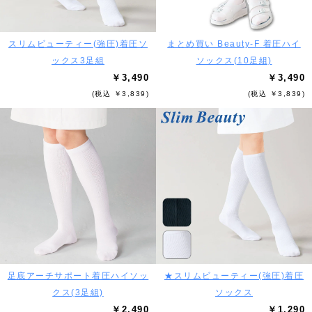
スリムビューティー(強圧)着圧ソ
まとめ買い Beauty-F 着圧ハイ
ックス3足組
ソックス(10足組)
￥3,490
￥3,490
(税込 ￥3,839)
(税込 ￥3,839)
足底アーチサポート着圧ハイソッ
★スリムビューティー(強圧)着圧
クス(3足組)
ソックス
￥2,490
￥1,290