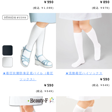
￥990
￥890
(税込 ￥1,089)
(税込 ￥979)
★着圧抗菌防臭足底パイル（着圧
★流動着圧ハイソックス
ソックス）
￥590
￥590
(税込 ￥649)
(税込 ￥649)