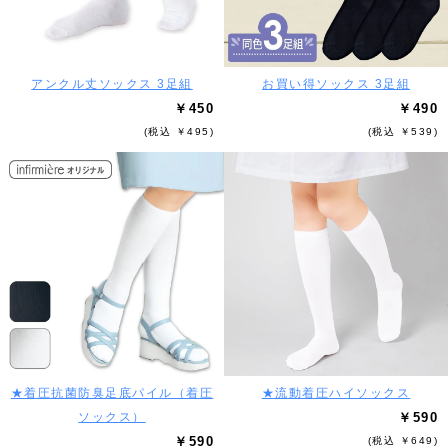
アンクル丈ソックス 3足組
お買い得ソックス 3足組
￥450
￥490
(税込 ￥495)
(税込 ￥539)
★着圧抗菌防臭足底パイル（着圧
★流動着圧ハイソックス
ソックス）
￥590
￥590
(税込 ￥649)