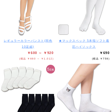
レギュラーカラーパンスト(同色
★マックスペック 5本指ソフト着
10足組)
圧ハイソックス
￥600 ～ ￥920
￥690
(税込 ￥660 ～ ￥1,012)
(税込 ￥759)