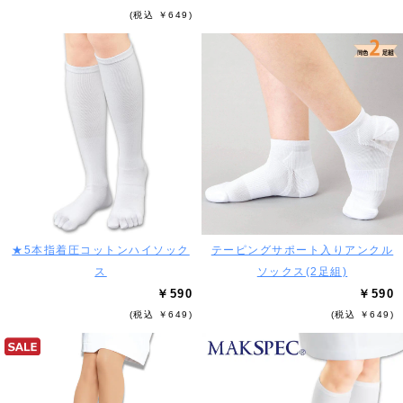
(税込 ￥649)
★5本指着圧コットンハイソック
テーピングサポート入りアンクル
ス
ソックス(2足組)
￥590
￥590
(税込 ￥649)
(税込 ￥649)