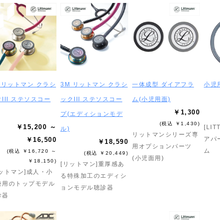
 リットマン クラシ
3M リットマン クラシ
一体成型 ダイアフラ
小児
III ステソスコー
ックIII ステソスコー
ム(小児用面)
￥1,300
プ(エディションモデ
(税込 ￥1,430)
￥15,200 ～
[LI
ル)
リットマンシリーズ専
アパ
￥16,500
￥18,590
用オプションパーツ
ム
(税込 ￥16,720 ～
(税込 ￥20,449)
(小児面用)
￥18,150)
[リットマン]重厚感あ
リットマン]成人・小
る特殊加工のエディシ
兼用のトップモデル
ョンモデル聴診器
診器