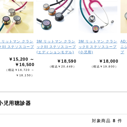
M リットマン クラシ
3M リットマン クラシ
3M リットマン クラシ
AD
クIII ステソスコープ
ックIII ステソスコープ
ックII ステソスコープ
ニ
(エディションモデル)
(小児用)
プ
￥15,200 ～
￥18,590
￥18,000
￥16,500
（税込￥20,449）
（税込￥19,800）
（税込￥16,720 ～
￥18,150）
小児用聴診器
対象商品
8
件