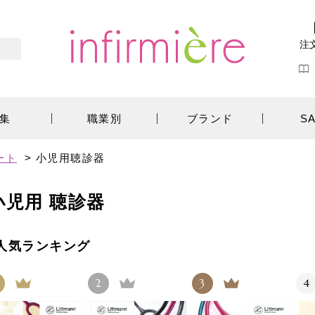
注
集
職業別
ブランド
S
ート
>
小児用聴診器
小児用 聴診器
人気ランキング
2
3
4