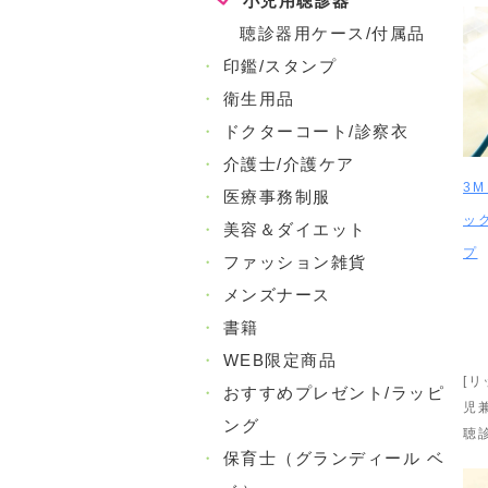
小児用聴診器
聴診器用ケース/付属品
・
印鑑/スタンプ
・
衛生用品
・
ドクターコート/診察衣
・
介護士/介護ケア
3M
・
医療事務制服
ック
・
美容＆ダイエット
プ
・
ファッション雑貨
・
メンズナース
・
書籍
・
WEB限定商品
[
・
おすすめプレゼント/ラッピ
児
ング
聴
・
保育士（グランディール ベ