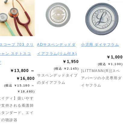
スコープ 703 クリ
ADサスペンデッドダ
小児用 ダイヤフラム
シャン ステトスコ
イアフラム(リム付き)
￥1,000
￥1,950
プ
(税込 ￥1,100)
(税込 ￥2,145)
￥13,800 ～
[LITTMANN(R)]スペ
サスペンデッドタイプ
アパーツの小児専用ダ
￥16,800
のダイアフラム
イヤフラム
(税込 ￥15,180 ～
￥18,480)
エイディ】扱いやす
で支持される看護師
スタンダード。エイ
ィの聴診器