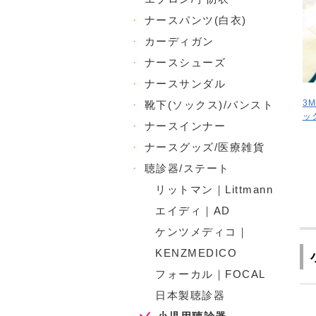
・
ナースパンツ(白衣)
・
カーディガン
・
ナースシューズ
・
ナースサンダル
3
・
靴下(ソックス)/パンスト
ッ
・
ナースインナー
・
ナースグッズ/医療雑貨
・
聴診器/ステート
リットマン｜Littmann
エイディ｜AD
ケンツメディコ｜
KENZMEDICO
フォーカル｜FOCAL
日本製聴診器