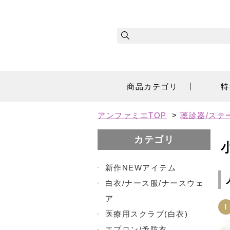
商品カテゴリ
特
アンファミエTOP
>
聴診器/ステ
カテゴリ
・
新作NEWアイテム
・
白衣/ナース服/ナースウェ
ア
1
・
医療用スクラブ(白衣)
・
エプロン/予防衣