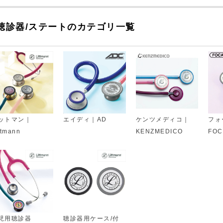
聴診器/ステートのカテゴリ一覧
ットマン｜
エイディ｜AD
ケンツメディコ｜
フォ
ttmann
KENZMEDICO
FOC
児用聴診器
聴診器用ケース/付