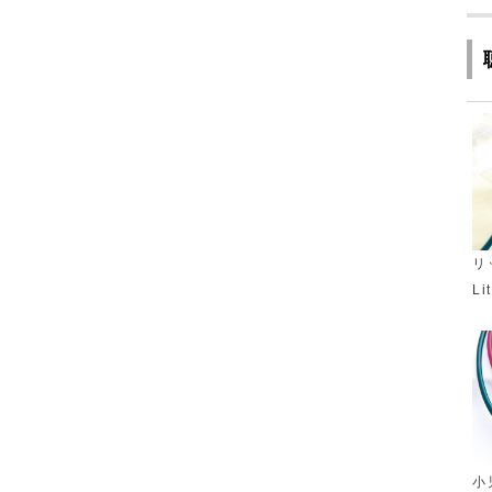
リ
Li
小