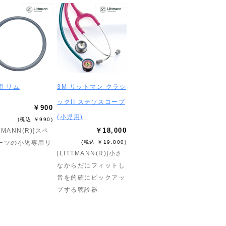
用 リム
3M リットマン クラシ
ックII ステソスコープ
￥900
(小児用)
(税込 ￥990)
￥18,000
TTMANN(R)]スペ
ーツの小児専用リ
(税込 ￥19,800)
[LITTMANN(R)]小さ
なからだにフィットし
音を的確にピックアッ
プする聴診器