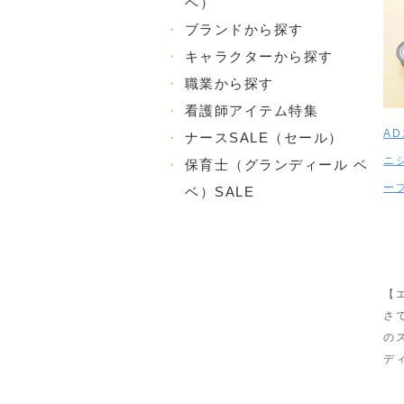
ベ）
・
ブランドから探す
・
キャラクターから探す
・
職業から探す
・
看護師アイテム特集
AD
・
ナースSALE（セール）
ニ
・
保育士（グランディール ベ
ー
ベ）SALE
【
さ
の
デ