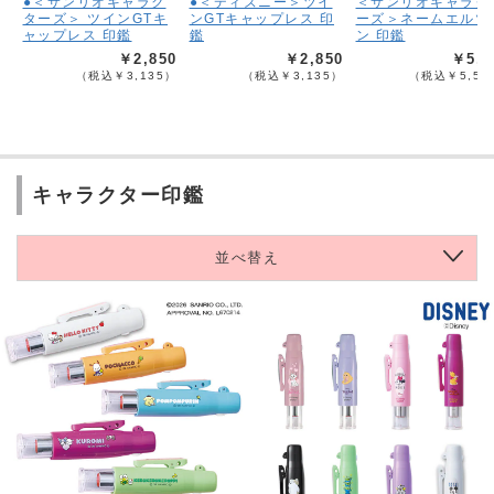
●＜サンリオキャラク
●＜ディズニー＞ツイ
＜サンリオキャラク
ターズ＞ ツインGTキ
ンGTキャップレス 印
ーズ＞ネームエルツ
ャップレス 印鑑
鑑
ン 印鑑
￥2,850
￥2,850
￥5,0
（税込￥3,135）
（税込￥3,135）
（税込￥5,50
キャラクター印鑑
並べ替え