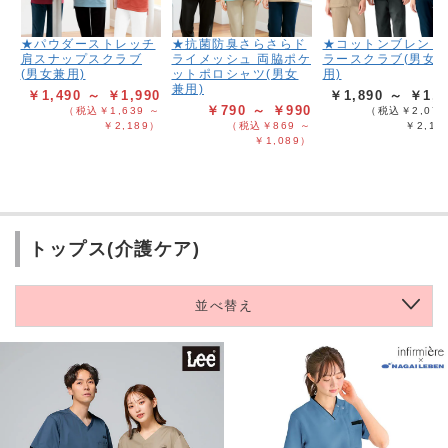
★パウダーストレッチ
★抗菌防臭さらさらド
★コットンブレンド
肩スナップスクラブ
ライメッシュ 両脇ポケ
ラースクラブ(男女
(男女兼用)
ットポロシャツ(男女
用)
兼用)
￥1,490 ～ ￥1,990
￥1,890 ～ ￥1,9
￥790 ～ ￥990
（税込￥1,639 ～
（税込￥2,079
￥2,189）
（税込￥869 ～
￥2,18
￥1,089）
トップス(介護ケア)
並べ替え