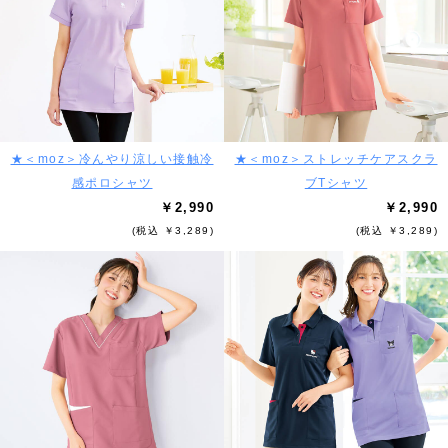
★＜moz＞冷んやり涼しい接触冷
★＜moz＞ストレッチケアスクラ
感ポロシャツ
ブTシャツ
￥2,990
￥2,990
(税込 ￥3,289)
(税込 ￥3,289)