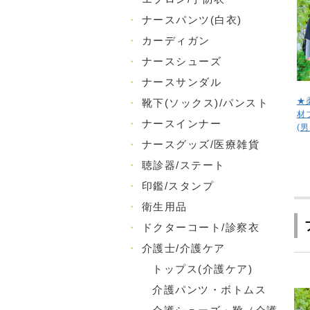
・
ナースパンツ(白衣)
・
カーディガン
・
ナースシューズ
・
ナースサンダル
★
・
靴下(ソックス)/パンスト
材
・
ナースインナー
(
・
ナースグッズ/医療雑貨
・
聴診器/ステート
・
印鑑/スタンプ
・
衛生用品
・
ドクターコート/診察衣
・
介護士/介護ケア
トップス(介護ケア)
介護パンツ・ボトムス