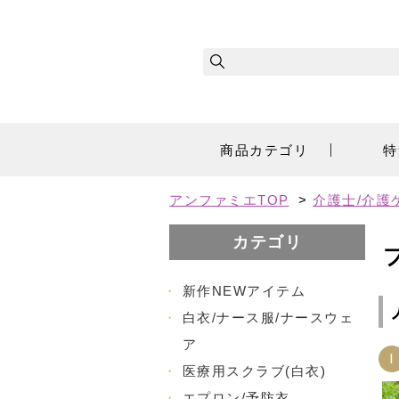
商品カテゴリ
特
アンファミエTOP
>
介護士/介護
カテゴリ
・
新作NEWアイテム
・
白衣/ナース服/ナースウェ
ア
1
・
医療用スクラブ(白衣)
・
エプロン/予防衣