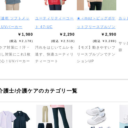
汗速乾 ソフトメッ
ユーティリティーコー
★＜moz＞ビッグポケ
カッ
ュUVパーカー
ト 47-UC
ットフリースブルゾン
￥1,980
￥2,290
￥2,990
(税込 ￥2,178)
(税込 ￥2,519)
(税込 ￥3,289)
サッ
Vケア対策に！汗・
汚れをはじいてムレを
【モズ】動きやすいフ
節
差し対策にこれ1枚
逃す、快適ユーティリ
リースブルゾンでテン
安心！UVパーカー
ティーコート
ションUP
介護士/介護ケアのカテゴリ一覧