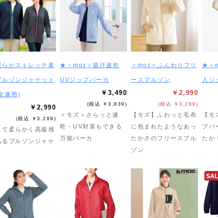
柔らかストレッチ素
★＜moz＞吸汗速乾
＜moz＞ふんわりフリ
★＜
ブルゾンジャケット
UVジップパーカ
ースブルゾン
入ジ
￥3,490
￥2,990
女兼用)
(税込 ￥3,839)
(税込 ￥3,289)
￥2,990
＜モズ＞さらっと速
【モズ】ふわっと毛布
【モ
(税込 ￥3,289)
乾・UV対策もできる
に包まれたようなあっ
プパ
くて柔らかく高級感
万能パーカ
たかさのフリースブル
たか
あるブルゾンジャケ
ゾン
ト