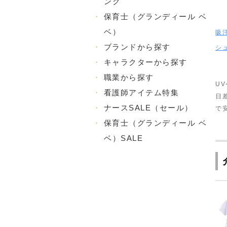
ング
・
保育士（グランディール ベ
ベ）
吸
・
ブランドから探す
シ
・
キャラクターから探す
・
職業から探す
U
・
看護師アイテム特集
日
・
ナースSALE（セール）
で
・
保育士（グランディール ベ
ベ）SALE