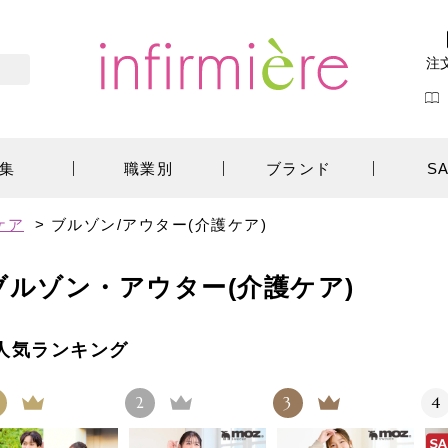
注
集
職業別
ブランド
S
ケア
>
ブルゾン/アウター(介護ケア)
ブルゾン・アウター(介護ケア)
人気ランキング
2
3
4