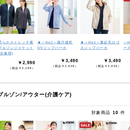
柔らかストレッチ素
★＜moz＞吸汗速乾
★＜moz＞裏起毛ロゴ
＜
ブルゾンジャケット
UVジップパーカ
入ジップパーカ
ー
男女兼用)
￥3,490
￥3,490
￥2,990
（税込￥3,839）
（税込￥3,839）
（税込￥3,289）
ブルゾン/アウター(介護ケア)
対象商品
10
件