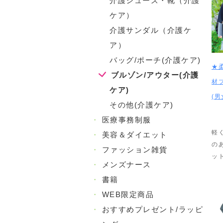
介護シューズ・靴（介護
ケア）
介護サンダル（介護ケ
ア）
バッグ/ポーチ(介護ケア)
★
ブルゾン/アウター(介護
材
ケア)
(男
その他(介護ケア)
・
医療事務制服
軽
・
美容＆ダイエット
の
・
ファッション雑貨
ッ
・
メンズナース
・
書籍
・
WEB限定商品
・
おすすめプレゼント/ラッピ