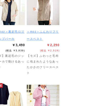
moz＞裏起毛ロゴ
＜moz＞ふんわりフリ
ップパーカ
ースベスト
￥3,490
￥2,290
(税込 ￥3,839)
(税込 ￥2,519)
ズ】裏起毛のジッ
【モズ】ふわっと毛布
ーカで動けるあっ
に包まれたようなあっ
！
たかさのフリースベス
ト