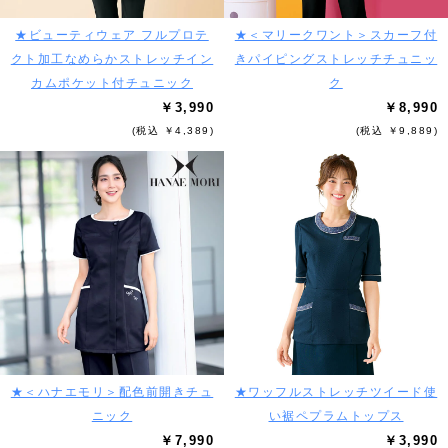
★ビューティウェア フルプロテ
★＜マリークワント＞スカーフ付
クト加工なめらかストレッチイン
きパイピングストレッチチュニッ
カムポケット付チュニック
ク
￥3,990
￥8,990
(税込 ￥4,389)
(税込 ￥9,889)
★＜ハナエモリ＞配色前開きチュ
★ワッフルストレッチツイード使
ニック
い裾ペプラムトップス
￥7,990
￥3,990