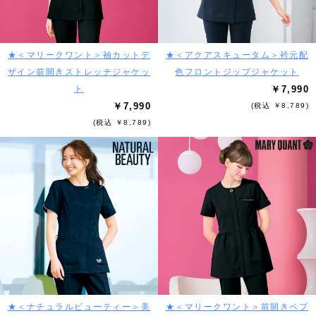
★＜マリークワント＞袖カットデ
★＜アクアスキュータム＞衿元配
ザイン前開きストレッチジャケッ
色フロントジップジャケット
ト
￥7,990
￥7,990
(税込 ￥8,789)
(税込 ￥8,789)
★＜ナチュラルビューティー＞美
★＜マリークワント＞前開きペプ