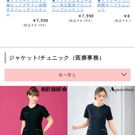
★＜マリークワント＞
★＜アクアスキュータ
★＜マリークワント
袖カットデザイン前開
ム＞衿元配色フロント
前開きペプラムジャ
きストレッチジャケッ
ジップジャケット
ット
ト
￥7,990
￥8,4
￥7,990
（税込￥8,789）
（税込￥9,33
（税込￥8,789）
ジャケット/チュニック（医療事務）
並べ替え