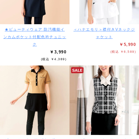
★ビューティウェア 防汚機能イ
＜ハナエモリ＞襟付きVネックジ
ンカムポケット付配色衿チュニッ
ャケット
ク
￥5,990
￥3,990
(税込 ￥6,589)
(税込 ￥4,389)