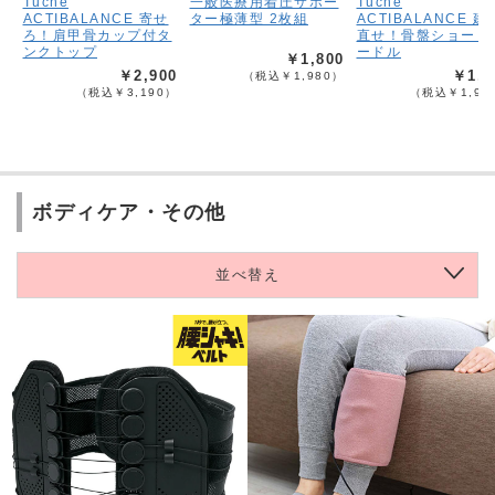
Tuche
一般医療用着圧サポー
Tuche
ACTIBALANCE 寄せ
ター極薄型 2枚組
ACTIBALANCE 建
ろ！肩甲骨カップ付タ
直せ！骨盤ショート
ンクトップ
ードル
￥1,800
￥2,900
￥1,8
（税込￥1,980）
（税込￥3,190）
（税込￥1,98
ボディケア・その他
並べ替え