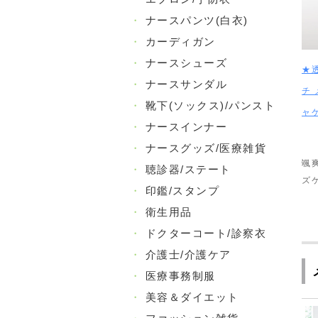
・
ナースパンツ(白衣)
・
カーディガン
・
ナースシューズ
★
・
ナースサンダル
チ
・
靴下(ソックス)/パンスト
ャ
・
ナースインナー
・
ナースグッズ/医療雑貨
颯
・
聴診器/ステート
ズ
・
印鑑/スタンプ
・
衛生用品
・
ドクターコート/診察衣
・
介護士/介護ケア
・
医療事務制服
・
美容＆ダイエット