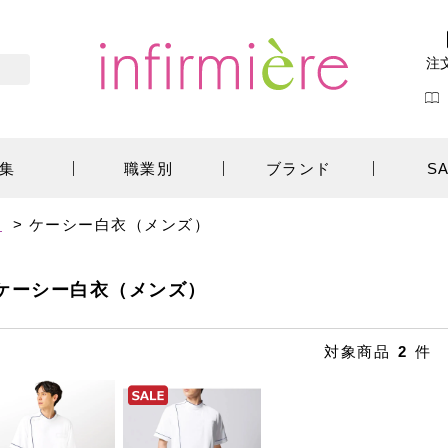
注
集
職業別
ブランド
S
ス
>
ケーシー白衣（メンズ）
ケーシー白衣（メンズ）
対象商品
2
件