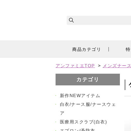
商品カテゴリ
特
アンファミエTOP
>
メンズナー
カテゴリ
・
新作NEWアイテム
・
白衣/ナース服/ナースウェ
ア
・
医療用スクラブ(白衣)
・
エプロン/予防衣