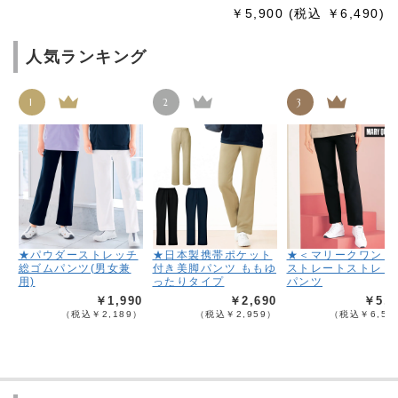
￥5,900
(税込 ￥6,490)
人気ランキング
1
2
3
★パウダーストレッチ
★日本製携帯ポケット
★＜マリークワント
総ゴムパンツ(男女兼
付き美脚パンツ ももゆ
ストレートストレッ
用)
ったりタイプ
パンツ
￥1,990
￥2,690
￥5,9
（税込￥2,189）
（税込￥2,959）
（税込￥6,58