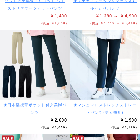
ソフトピケ綿混トリコット ウエ
★＜ナガイレーベン＞タック入り
ストリブブーツカットパンツ
ゆったりパンツ
￥1,490
￥1,290 ～ ￥4,990
(税込 ￥1,639)
(税込 ￥1,419 ～ ￥5,489)
★日本製携帯ポケット付き美脚パ
★マシュマロストレッチストレー
ンツ
トパンツ(男女兼用)
￥2,690
￥1,990
(税込 ￥2,959)
(税込 ￥2,189)