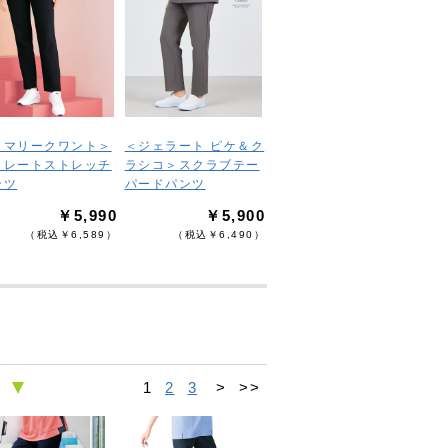
＜マリークワント＞
＜ジェラート ピケ＆ク
トレートストレッチ
ラシコ＞スクラブテー
ンツ
パードパンツ
￥5,990
￥5,900
（税込￥6,589）
（税込￥6,490）
1
2
3
>
>>