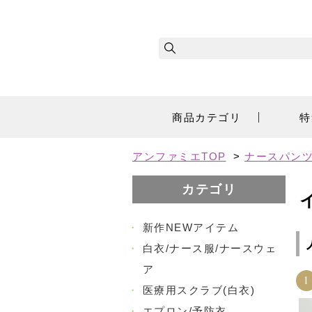
商品カテゴリ
特
アンファミエTOP
>
ナースパンツ
カテゴリ
・
新作NEWアイテム
・
白衣/ナース服/ナースウェ
ア
1
・
医療用スクラブ(白衣)
・
エプロン/予防衣