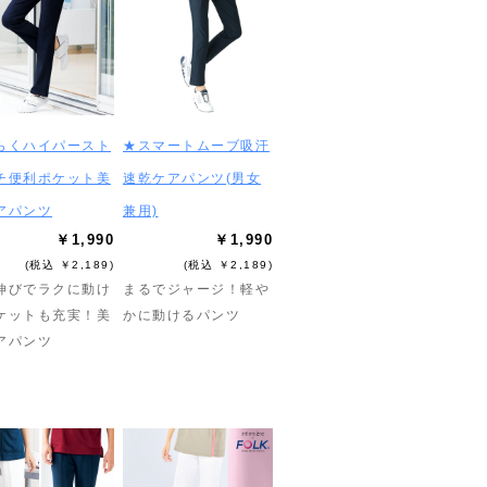
らくハイパースト
★スマートムーブ吸汗
チ便利ポケット美
速乾ケアパンツ(男女
アパンツ
兼用)
￥1,990
￥1,990
(税込 ￥2,189)
(税込 ￥2,189)
伸びでラクに動け
まるでジャージ！軽や
ケットも充実！美
かに動けるパンツ
アパンツ