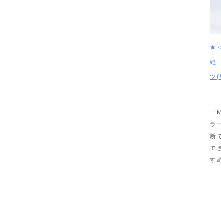
★
総
ツ(
［M
ラ
断
で
す