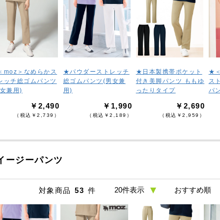
＜moz＞なめらかス
★パウダーストレッチ
★日本製携帯ポケット
★
レッチ総ゴムパンツ
総ゴムパンツ(男女兼
付き美脚パンツ ももゆ
ス
男女兼用)
用)
ったりタイプ
パ
￥2,490
￥1,990
￥2,690
（税込￥2,739）
（税込￥2,189）
（税込￥2,959）
イージーパンツ
対象商品
53
件