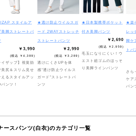
IZAP スタイルア
★透け防止ウイルスガ
★日本製携帯ポケット
★楽
プ美脚ストレートパ
ード 2WAYストレッチ
付き美脚パンツ
レッ
￥2,690
ツ
ストレートパンツ
脚ケ
(税込 ￥2,959)
￥3,990
￥2,990
トパ
毛玉になりにくい！ウ
(税込 ￥4,389)
(税込 ￥3,289)
エスト総ゴムのほっそ
ライザップ】視覚効
透けにくさUPを体
り美脚ラインパンツ
で美尻＆スリム見せ
感“透け防止ウイルス
さら
叶えるスタイルアッ
ガード”ストレートパ
ケア
神パンツ！
ンツ
パン
ナースパンツ(白衣)のカテゴリ一覧