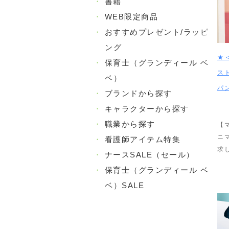
・
書籍
・
WEB限定商品
・
おすすめプレゼント/ラッピ
ング
★
・
保育士（グランディール ベ
ス
ベ）
パ
・
ブランドから探す
・
キャラクターから探す
・
職業から探す
【
ニ
・
看護師アイテム特集
求
・
ナースSALE（セール）
・
保育士（グランディール ベ
ベ）SALE