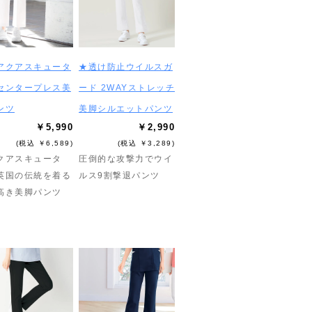
アクアスキュータ
★透け防止ウイルスガ
センタープレス美
ード 2WAYストレッチ
ンツ
美脚シルエットパンツ
￥5,990
￥2,990
(税込 ￥6,589)
(税込 ￥3,289)
クアスキュータ
圧倒的な攻撃力でウイ
英国の伝統を着る
ルス9割撃退パンツ
高き美脚パンツ