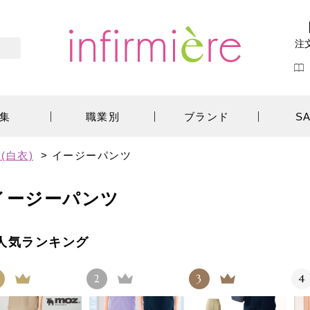
注
集
職業別
ブランド
S
(白衣)
>
イージーパンツ
イージーパンツ
人気ランキング
2
3
4