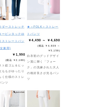
ウダーストレッチ
★＜FOLK＞ストレー
ターピンタックゆ
トパンツ
￥4,490 ～ ￥4,690
りストレートパン
(税込 ￥4,939 ～
男女兼用)
￥5,159)
￥1,990
白衣初のグッドデザイ
(税込 ￥2,189)
ン賞に輝く「フォー
スト総ゴム＆ヒッ
ク」の洗練された大人
太ももがゆったり
の格好良さが光るパン
らく仕様のストレ
ツ
パンツ