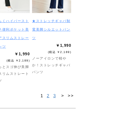
らくハイパースト
★ストレッチギャバ制
チ便利ポケット美
電美脚シルエットパン
アスリムストレー
ツ
￥1,990
ンツ
(税込 ￥2,189)
￥1,990
ノーアイロンで軽や
(税込 ￥2,189)
か！ストレッチギャバ
っとスゴ伸び美脚
パンツ
スリムストレート
ツ
1
2
3
>
>>