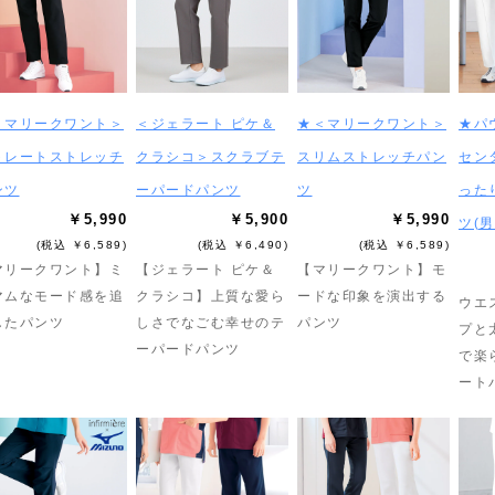
＜マリークワント＞
＜ジェラート ピケ＆
★＜マリークワント＞
★パ
トレートストレッチ
クラシコ＞スクラブテ
スリムストレッチパン
セン
ンツ
ーパードパンツ
ツ
った
￥5,990
￥5,900
￥5,990
ツ(
(税込 ￥6,589)
(税込 ￥6,490)
(税込 ￥6,589)
マリークワント】ミ
【ジェラート ピケ＆
【マリークワント】モ
マムなモード感を追
クラシコ】上質な愛ら
ードな印象を演出する
ウエ
したパンツ
しさでなごむ幸せのテ
パンツ
プと
ーパードパンツ
で楽
ート