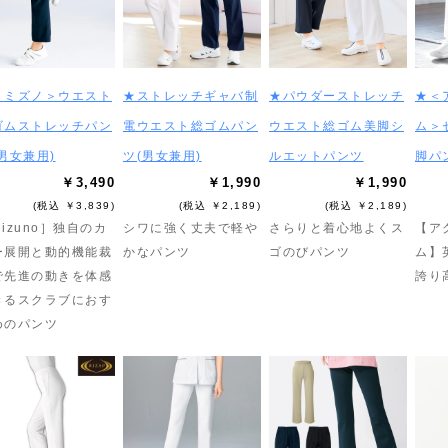
＜ミズノ＞ウエスト
★ストレッチギャバ制
★パウダーストレッチ
★＜
ゴムストレッチパン
電ウエスト総ゴムパン
ウエスト総ゴム美脚シ
ム＞
男女兼用)
ツ(男女兼用)
ルエットパンツ
脚パ
￥3,490
￥1,990
￥1,990
(税込 ￥3,839)
(税込 ￥2,189)
(税込 ￥2,189)
izuno］独自のカ
シワに強く丈夫で軽や
さらりと着心地よくス
【ア
ー展開と動的機能裁
かなパンツ
ゴのびパンツ
ム】
で先進の動きを体感
誇り
きるスクラブにおす
めのパンツ