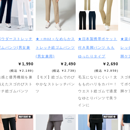
パウダーストレッチ
★＜moz＞なめらかス
★日本製携帯ポケット
★楽
ゴムパンツ(男女兼
トレッチ総ゴムパンツ
付き美脚パンツ もも
レッ
(男女兼用)
ゆったりタイプ
脚ケ
￥1,990
￥2,490
￥2,690
(税込 ￥2,189)
(税込 ￥2,739)
(税込 ￥2,959)
級感と優秀機能を兼
【モズ】総ゴムでのび
毛玉になりにくい！太
スゴ
備えたスゴのびスト
やかなストレッチパン
もものハリをカバー！
てポ
ッチ総ゴムパンツ
ツ
ウエスト総ゴムで適度
脚ケ
なゆとりパンツで美ラ
インに