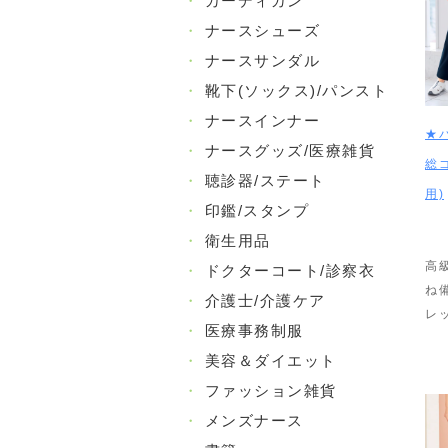
・
カーディガン
・
ナースシューズ
・
ナースサンダル
・
靴下(ソックス)/パンスト
・
ナースインナー
★
・
ナースグッズ/医療雑貨
総
・
聴診器/ステート
用)
・
印鑑/スタンプ
・
衛生用品
高
・
ドクターコート/診察衣
ね
・
介護士/介護ケア
レ
・
医療事務制服
・
美容＆ダイエット
・
ファッション雑貨
・
メンズナース