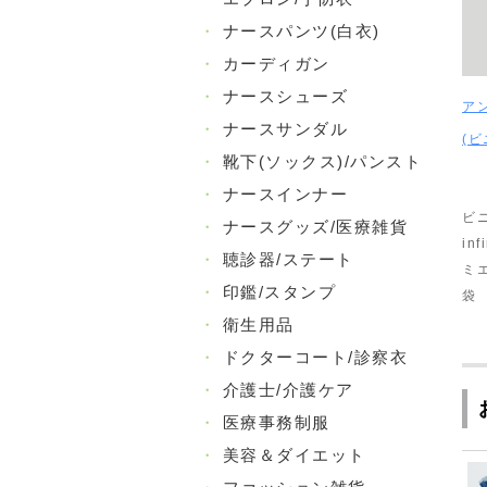
・
ナースパンツ(白衣)
・
カーディガン
・
ナースシューズ
ア
・
ナースサンダル
(ビ
・
靴下(ソックス)/パンスト
・
ナースインナー
ビ
・
ナースグッズ/医療雑貨
in
・
聴診器/ステート
ミ
・
印鑑/スタンプ
袋
・
衛生用品
・
ドクターコート/診察衣
・
介護士/介護ケア
・
医療事務制服
・
美容＆ダイエット