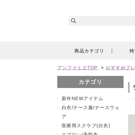
商品カテゴリ
特
アンファミエTOP
>
おすすめプレ
カテゴリ
・
新作NEWアイテム
・
白衣/ナース服/ナースウェ
ア
・
医療用スクラブ(白衣)
・
エプロン/予防衣