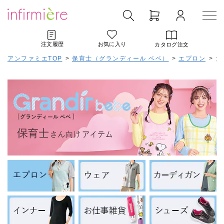
注文履歴
お気に入り
カタログ注文
アンファミエTOP
>
保育士（グランディール ベベ）
>
エプロン
>
大