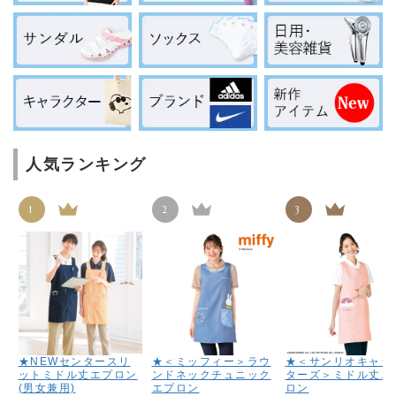
人気ランキング
1
2
3
★NEWセンタースリ
★＜ミッフィー＞ラウ
★＜サンリオキャラ
ットミドル丈エプロン
ンドネックチュニック
ターズ＞ミドル丈エ
(男女兼用)
エプロン
ロン