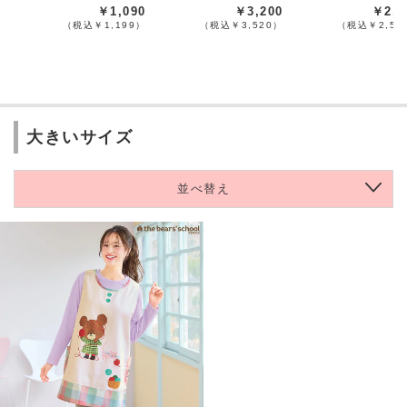
￥1,090
￥3,200
￥2,2
（税込￥1,199）
（税込￥3,520）
（税込￥2,51
大きいサイズ
並べ替え