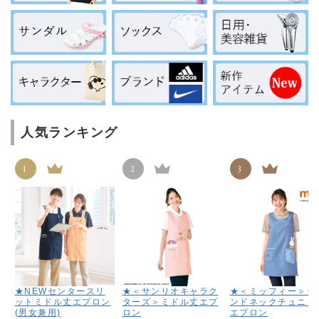
人気ランキング
1
2
3
★NEWセンタースリ
★＜サンリオキャラク
★＜ミッフィー＞ラ
ットミドル丈エプロン
ターズ＞ミドル丈エプ
ンドネックチュニッ
(男女兼用)
ロン
エプロン