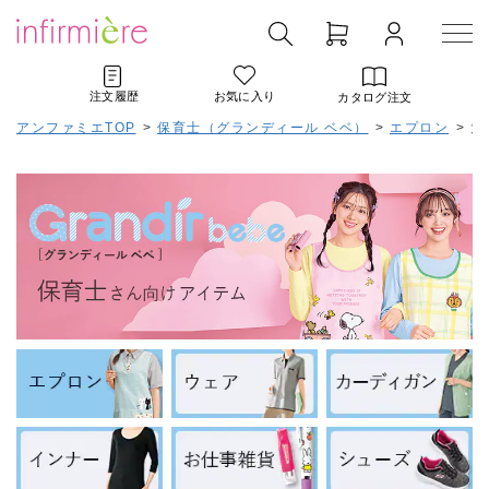
注文履歴
お気に入り
カタログ注文
アンファミエTOP
>
保育士（グランディール ベベ）
>
エプロン
>
大