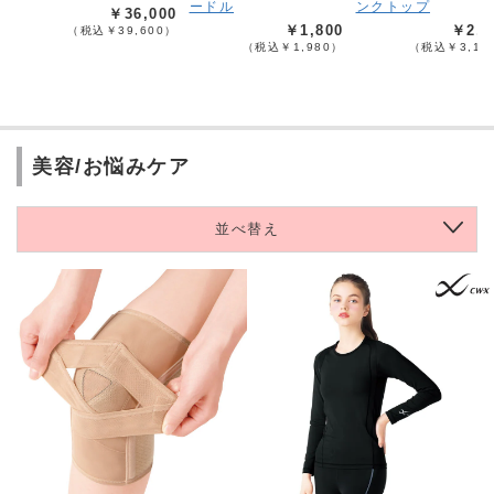
ードル
ンクトップ
￥36,000
￥1,800
￥2,9
（税込￥39,600）
（税込￥1,980）
（税込￥3,19
美容/お悩みケア
並べ替え