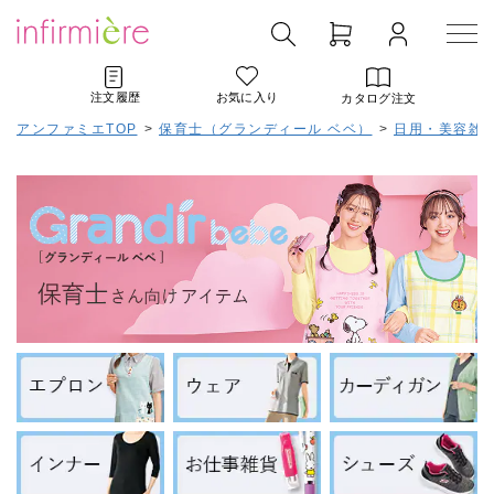
注文履歴
お気に入り
カタログ注文
アンファミエTOP
>
保育士（グランディール ベベ）
>
日用・美容雑