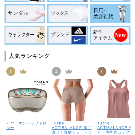
人気ランキング
1
2
3
＜ヤーマン＞リフトロ
Tuche
Tuche
ジー
ACTIBALANCE 建て
ACTIBALANCE 寄
直せ！骨盤ショートガ
ろ！肩甲骨カップ付