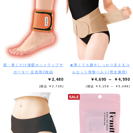
新・巻くだけ速暖ホットラップサ
★薄くても腰をしっかり支えるコ
ポーター 足首用2枚組
ルセット骨盤ベルト(男女兼用)
￥2,480
￥4,690 ～ ￥4,990
(税込 ￥2,728)
(税込 ￥5,159 ～ ￥5,489)