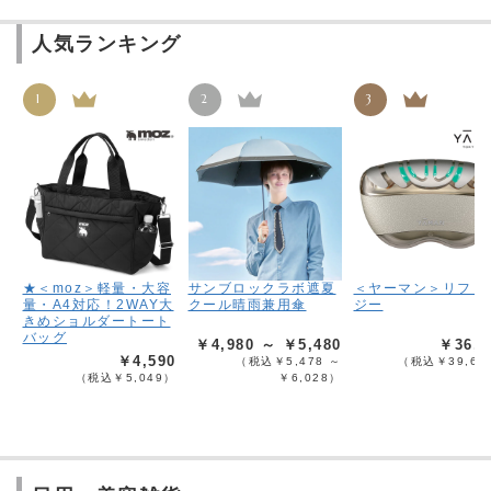
人気ランキング
1
2
3
★＜moz＞軽量・大容
サンブロックラボ遮夏
＜ヤーマン＞リフト
量・A4対応！2WAY大
クール晴雨兼用傘
ジー
きめショルダートート
バッグ
￥4,980 ～ ￥5,480
￥36,0
￥4,590
（税込￥5,478 ～
（税込￥39,60
（税込￥5,049）
￥6,028）