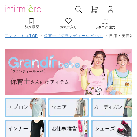
注文履歴
お気に入り
カタログ注文
アンファミエTOP
>
保育士（グランディール ベベ）
>
日用・美容雑