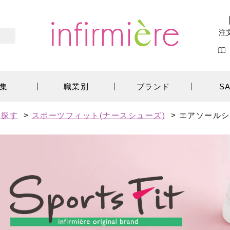
注
集
職業別
ブランド
S
ら探す
>
スポーツフィット(ナースシューズ)
>
エアソールシ