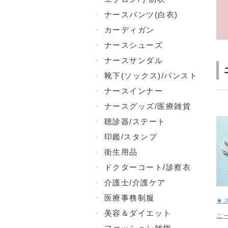
・
ナースパンツ(白衣)
・
カーディガン
・
ナースシューズ
・
ナースサンダル
・
靴下(ソックス)/パンスト
・
ナースインナー
・
ナースグッズ/医療雑貨
・
聴診器/ステート
・
印鑑/スタンプ
・
衛生用品
・
ドクターコート/診察衣
・
介護士/介護ケア
・
医療事務制服
★
・
美容＆ダイエット
ニー