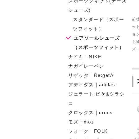
スポーツフィット(ナース
シューズ)
スタンダード（スポー
前
ッ
ツフィット）
ョ
エアソールシューズ
も
（スポーツフィット）
ズ
ナイキ｜NIKE
ナガイレーベン
リゲッタ｜Re:getA
アディダス｜adidas
ジェラート ピケ&クラシ
コ
クロックス｜crocs
モズ｜moz
フォーク｜FOLK