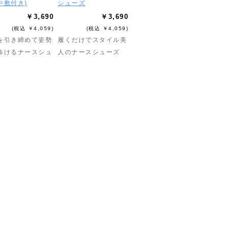
中敷付き)
シューズ
￥3,690
￥3,690
(税込 ￥4,059)
(税込 ￥4,059)
を引き締めて姿勢
履くだけでスタイル美
歩けるナースシュ
人のナースシューズ