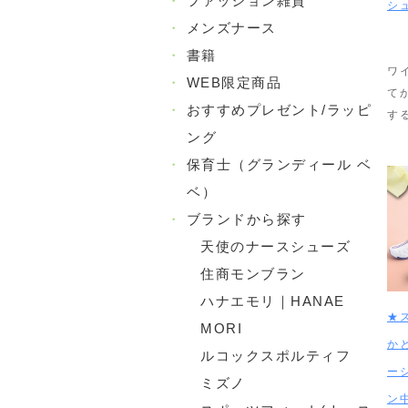
・
ファッション雑貨
シ
・
メンズナース
・
書籍
ワ
・
WEB限定商品
て
・
おすすめプレゼント/ラッピ
す
ング
・
保育士（グランディール ベ
ベ）
・
ブランドから探す
天使のナースシューズ
住商モンブラン
ハナエモリ｜HANAE
★
MORI
か
ルコックスポルティフ
ー
ミズノ
ン