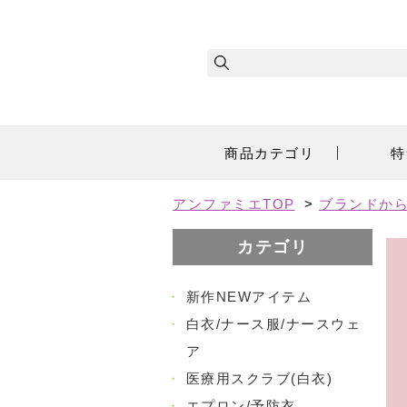
商品カテゴリ
特
アンファミエTOP
>
ブランドか
カテゴリ
・
新作NEWアイテム
・
白衣/ナース服/ナースウェ
ア
・
医療用スクラブ(白衣)
・
エプロン/予防衣