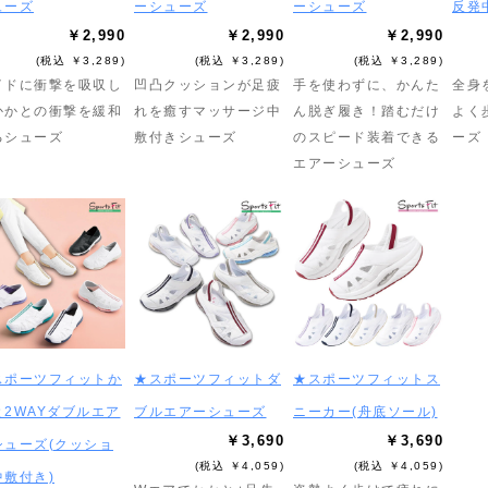
ューズ
ーシューズ
ーシューズ
反発
￥2,990
￥2,990
￥2,990
(税込 ￥3,289)
(税込 ￥3,289)
(税込 ￥3,289)
イドに衝撃を吸収し
凹凸クッションが足疲
手を使わずに、かんた
全身
かかとの衝撃を緩和
れを癒すマッサージ中
ん脱ぎ履き！踏むだけ
よく
るシューズ
敷付きシューズ
のスピード装着できる
ーズ
エアーシューズ
スポーツフィットか
★スポーツフィットダ
★スポーツフィットス
と2WAYダブルエア
ブルエアーシューズ
ニーカー(舟底ソール)
￥3,690
￥3,690
シューズ(クッショ
(税込 ￥4,059)
(税込 ￥4,059)
中敷付き)