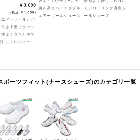
Wエアでかかと+足先
姿勢よく歩けて疲れに
￥3,690
裏を高カバー！ダブル
くいローリング舟底ソ
(税込 ￥4,059)
エアーソールシューズ
ールシューズ
後エアーソールとパ
ド付き中敷でクッシ
ン性よく立ち仕事で
疲れにくいシュー
！
スポーツフィット(ナースシューズ)のカテゴリ一覧