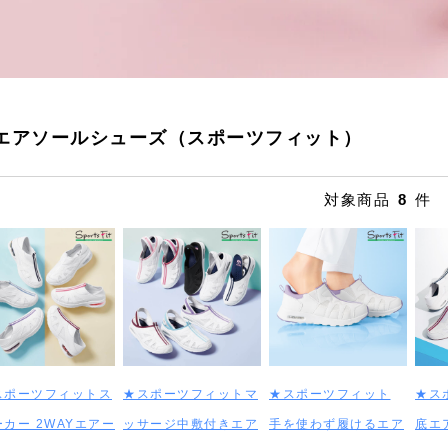
エアソールシューズ（スポーツフィット）
対象商品
8
件
スポーツフィットス
★スポーツフィットマ
★スポーツフィット
★ス
カー 2WAYエアー
ッサージ中敷付きエア
手を使わず履けるエア
底エ