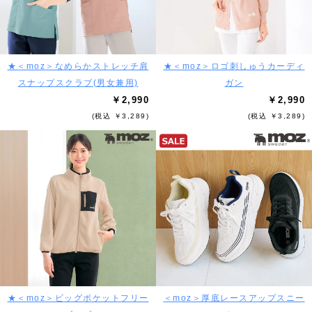
★＜moz＞なめらかストレッチ肩
★＜moz＞ロゴ刺しゅうカーディ
スナップスクラブ(男女兼用)
ガン
￥2,990
￥2,990
(税込 ￥3,289)
(税込 ￥3,289)
★＜moz＞ビッグポケットフリー
＜moz＞厚底レースアップスニー