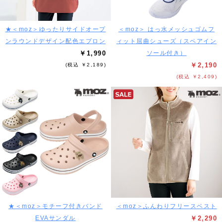
★＜moz＞ゆったりサイドオープ
＜moz＞ はっ水メッシュゴムフ
ンラウンドデザイン配色エプロン
ィット屈曲シューズ（スペアイン
￥1,990
ソール付き）
￥2,190
(税込 ￥2,189)
(税込 ￥2,409)
★＜moz＞モチーフ付きバンド
＜moz＞ふんわりフリースベスト
EVAサンダル
￥2,290