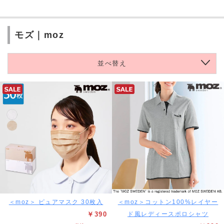
モズ｜moz
並べ替え
＜moz＞ ピュアマスク 30枚入
＜moz＞コットン100%レイヤー
￥390
ド風レディースポロシャツ