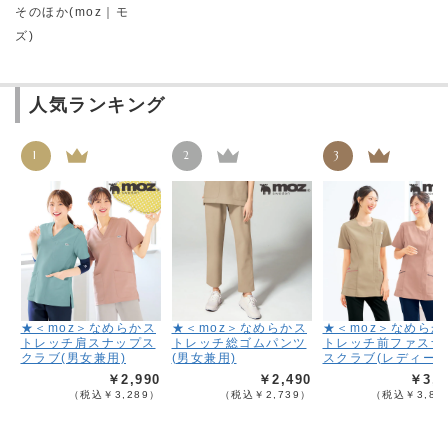
そのほか(moz｜モ
ズ)
人気ランキング
1
2
3
★＜moz＞なめらかス
★＜moz＞なめらかス
★＜moz＞なめらか
トレッチ肩スナップス
トレッチ総ゴムパンツ
トレッチ前ファスナ
クラブ(男女兼用)
(男女兼用)
スクラブ(レディース
￥2,990
￥2,490
￥3,4
（税込￥3,289）
（税込￥2,739）
（税込￥3,83