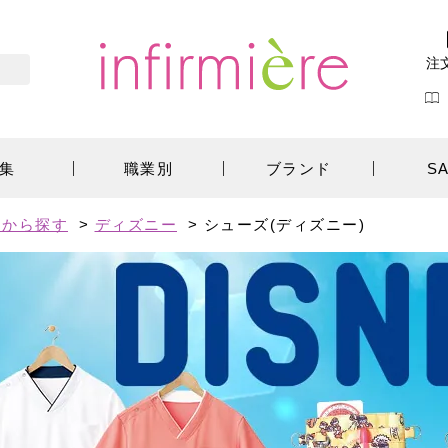
注
集
職業別
ブランド
S
ーから探す
>
ディズニー
>
シューズ(ディズニー)