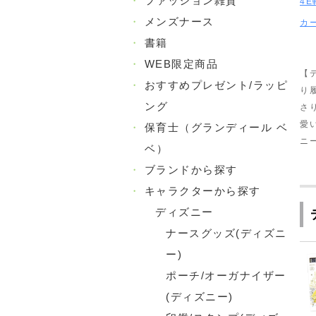
・
ファッション雑貨
4
・
メンズナース
カ
・
書籍
・
WEB限定商品
【
・
おすすめプレゼント/ラッピ
り
ング
さ
愛
・
保育士（グランディール ベ
ニ
ベ）
・
ブランドから探す
・
キャラクターから探す
ディズニー
ナースグッズ(ディズニ
ー)
ポーチ/オーガナイザー
(ディズニー)