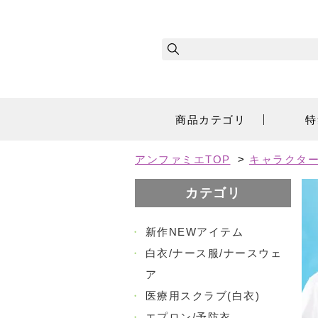
商品カテゴリ
特
アンファミエTOP
>
キャラクタ
カテゴリ
・
新作NEWアイテム
・
白衣/ナース服/ナースウェ
ア
・
医療用スクラブ(白衣)
・
エプロン/予防衣