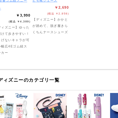
E軽量ゴム紐スニー
ヒモ靴シューズ
￥2,690
ー
(税込 ￥2,959)
￥3,990
【ディズニー】かかと
(税込 ￥4,389)
が踏めて、脱ぎ履きら
ディズニー】ゆった
くちんナースシューズ
履けて歩きやすい！
りげないキャラが可
い幅広4Eゴム紐ス
ーカー
ディズニーのカテゴリ一覧