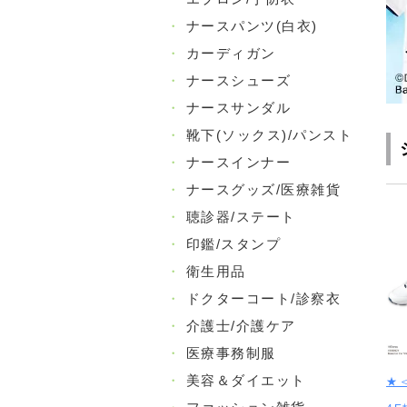
・
ナースパンツ(白衣)
・
カーディガン
・
ナースシューズ
・
ナースサンダル
・
靴下(ソックス)/パンスト
・
ナースインナー
・
ナースグッズ/医療雑貨
・
聴診器/ステート
・
印鑑/スタンプ
・
衛生用品
・
ドクターコート/診察衣
・
介護士/介護ケア
・
医療事務制服
・
美容＆ダイエット
★