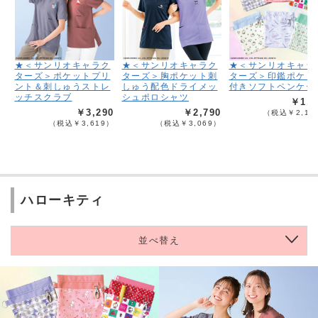
★＜サンリオキャラク
★＜サンリオキャラク
★＜サンリオキャラ
ターズ＞ポケットプリ
ターズ＞胸ポケット刺
ターズ＞印鑑ポケッ
ント＆刺しゅうストレ
しゅう配色ドライメッ
付きソフトペンケー
ッチスクラブ
シュポロシャツ
￥1,9
￥3,290
￥2,790
（税込￥2,18
（税込￥3,619）
（税込￥3,069）
ハローキティ
並べ替え