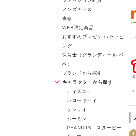
・
ファッション雑貨
・
メンズナース
・
書籍
・
WEB限定商品
・
おすすめプレゼント/ラッピ
ミ
ング
・
保育士（グランディール ベ
ベ）
・
ブランドから探す
キャラクターから探す
ディズニー
pe
ハローキティ
サンリオ
ムーミン
PEANUTS｜スヌーピー
1