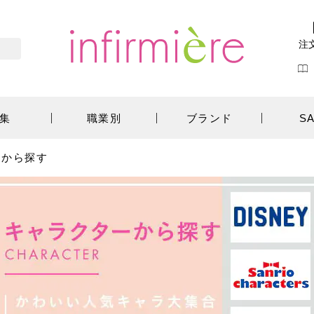
注
集
職業別
ブランド
S
ーから探す