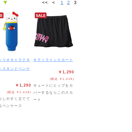
<<
<
1
2
3
ンリオキャラクタ
キティラインスカート
＞スタンドペンケ
￥1,290
(税込 ￥1,419)
￥1,290
キュートにヒップをカ
(税込 ￥1,419)
バーするならこのスカ
出しやすく立てて
ート
るペンケース