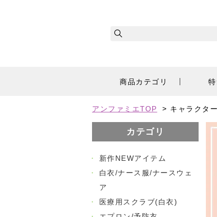
商品カテゴリ
特
アンファミエTOP
>
キャラクタ
カテゴリ
・
新作NEWアイテム
・
白衣/ナース服/ナースウェ
ア
・
医療用スクラブ(白衣)
・
エプロン/予防衣