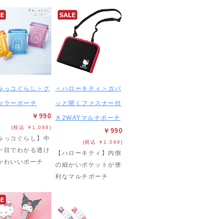
みっコぐらし＞ク
＜ハローキティ＞ガバ
カラーポーチ
ッと開くファスナー付
￥990
き2WAYマルチポーチ
(税込 ￥1,089)
￥990
みっコぐらし】中
(税込 ￥1,089)
一目でわかる透け
【ハローキティ】内側
かわいいポーチ
の細かいポケットが便
利なマルチポーチ