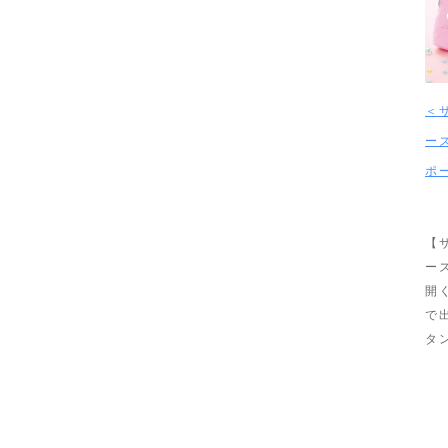
＜
ー
ポ
【
ー
開
で
タ