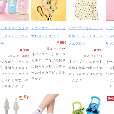
サンリオキャラクタ
＜ディズニー＞カラビ
＜プイプイモルカー＞
＜サ
ズ＞スタンドマルチ
ナ付きストラップ
総柄プリントチュニッ
ーズ
￥990
ーチ
クエプロン
リッ
(税込 ￥1,089)
￥990
￥990
【ディスニー】サージ
(税込 ￥1,089)
(税込 ￥1,089)
カルテープなどの携帯
サンリオキャラクタ
【プイプイモルカー】
【サ
に便利なシリコンチャ
ズ】開閉部は大きく
映像や絵本の中の人気
ーズ
ーム付きカラビナスト
くファスナータイプ
キャラがエプロンにな
のア
ラップ
出し入れしやすいス
ったよ！
ラビ
ンドマルチポーチ
ーチ