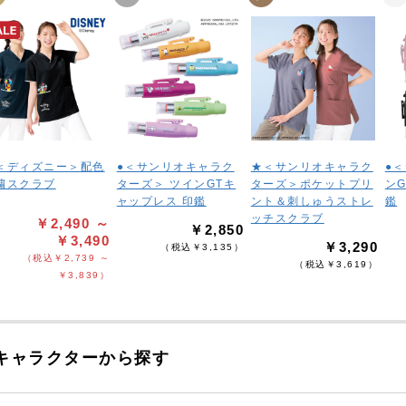
＜ディズニー＞配色
●＜サンリオキャラク
★＜サンリオキャラク
●
繍スクラブ
ターズ＞ ツインGTキ
ターズ＞ポケットプリ
ン
ャップレス 印鑑
ント＆刺しゅうストレ
鑑
ッチスクラブ
￥2,490 ～
￥2,850
￥3,490
￥3,290
（税込￥3,135）
（税込￥2,739 ～
（税込￥3,619）
￥3,839）
キャラクターから探す