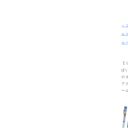
＜
ル
ル
【
ぽ
の
ア
ー