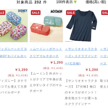
対象商品
232
件
ディズニー＞たてヨ
＜ムーミン＞ポケット
＜サンリオキャラクタ
＜サ
2WAYモバイルポー
クリアマルチポーチ
ーズ＞スクラブインナ
ーズ
￥1,290
ー(七分袖)
ース
(税込 ￥1,419)
￥1,290
￥1,290
【ムーミン】外ポケッ
(税込 ￥1,419)
(税込 ￥1,419)
トがクリアで中身が見
ディズニー】タテで
【サンリオキャラクタ
取り
えやすいタイプのマル
ヨコでも使えて大容
ーズ】【7分袖】袖口
使え
チポーチ
モバイルポーチ
のキャラがポイント！
身生地カラーが選べる
スクラブインナー