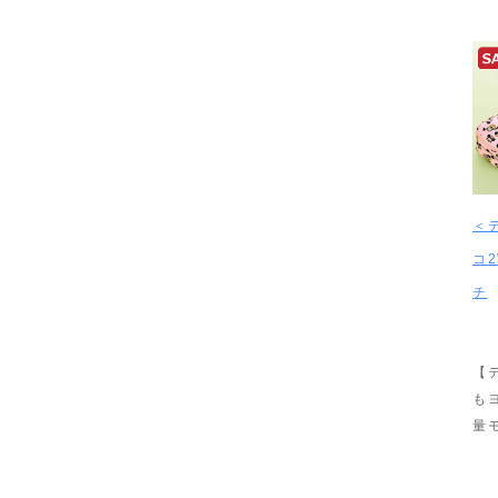
＜
コ
チ
【
も
量