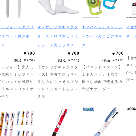
ミッフィー＞アクリ
★＜サンリオキャラク
★＜パペットスンスン
＜セ
マスコット付きボー
ターズ＞ロゴ刺しゅう
＞ツインカラビナホル
ネー
ペン
ショート丈ソックス
ダー
￥700
￥700
￥700
【セ
(税込 ￥770)
(税込 ￥770)
(税込 ￥770)
キャ
ミッフィー】大人っ
【サンリオキャラクタ
【パペットスンスン】
が目
い色味とミッフィー
ーズ】左右で違うキャ
上下カラビナ仕様で
ダー
ダイカットが可愛い
ラなのがこっそりオシ
様々な場面で使えるカ
クリルマスコットボ
ャレ！ショート丈ソッ
ラビナホルダー
ルペン
クス