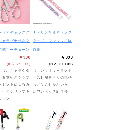
ンリオキャラクタ
★＜サンリオキャラク
＞カラビナ付きク
ターズ＞ワンタッチ駆
プ式キーチェーン
血帯
￥990
￥990
(税込 ￥1,089)
(税込 ￥1,089)
ンリオキャラクタ
【サンリオキャラクタ
】白衣やスクラブ
ーズ】患者さんの気持
クセントになるカ
ちがなごむかわいらし
ナ付きクリップキ
いワンタッチ駆血帯
ェーン