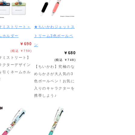
サミストリート＞
★ちいかわジェットス
ムホルダー
トリーム3色ボールペ
￥690
ン
(税込 ￥759)
￥680
サミストリート】
(税込 ￥748)
ラクターデザイン
【ちいかわ】究極のな
を引くネームホル
めらかさが大人気の3
！
色ボールペン！お気に
入りのキャラクターを
携帯しよう♪