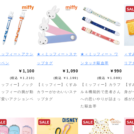
ミッフィー＞アクシ
★＜ミッフィー＞スナ
★＜ミッフィー＞ ワ
＜す
ンペン
ップタグ
ンタッチ駆血帯
リア
￥1,100
￥1,090
￥990
(税込 ￥1,210)
(税込 ￥1,199)
(税込 ￥1,089)
ミッフィー】ノック
【ミッフィー】くすみ
【ミッフィー】カラフ
【す
ミッフィーの腕が動
カラーがかわいいスナ
ル＆機能的で患者さん
身が
可愛いアクションペ
ップタグ
への思いやりが詰まっ
感が
た駆血帯