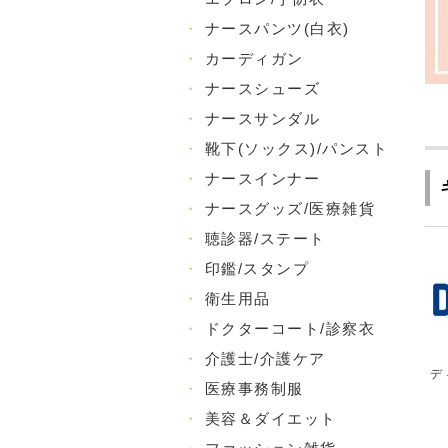
・
ナースパンツ(白衣)
・
カーディガン
・
ナースシューズ
・
ナースサンダル
・
靴下(ソックス)/パンスト
・
ナースインナー
・
ナースグッズ/医療雑貨
・
聴診器/ステート
・
印鑑/スタンプ
・
衛生用品
・
ドクターコート/診察衣
・
介護士/介護ケア
デ
・
医療事務制服
・
美容＆ダイエット