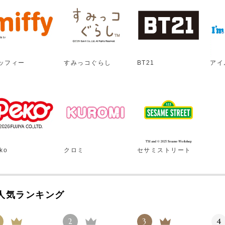
ッフィー
すみっコぐらし
BT21
アイ
ko
クロミ
セサミストリート
人気ランキング
2
3
4