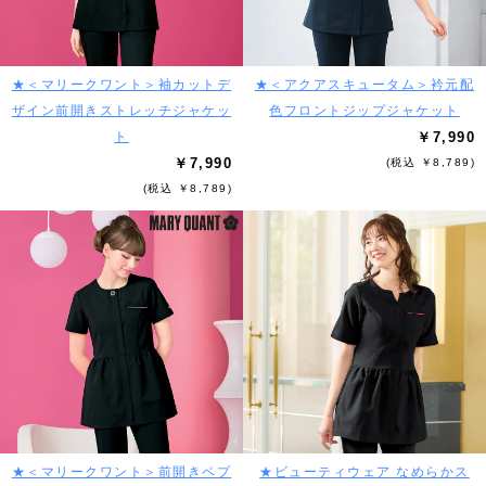
★＜マリークワント＞袖カットデ
★＜アクアスキュータム＞衿元配
ザイン前開きストレッチジャケッ
色フロントジップジャケット
ト
￥7,990
￥7,990
(税込 ￥8,789)
(税込 ￥8,789)
★＜マリークワント＞前開きペプ
★ビューティウェア なめらかス