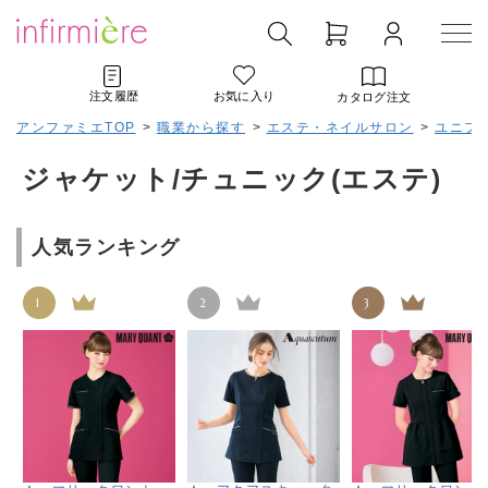
注文履歴
お気に入り
カタログ注文
アンファミエTOP
>
職業から探す
>
エステ・ネイルサロン
>
ユニフォ
ジャケット/チュニック(エステ)
人気ランキング
1
2
3