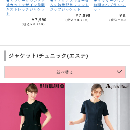
★＜マリークワント＞
★＜アクアスキュータ
★＜マリークワント
袖カットデザイン前開
ム＞衿元配色フロント
前開きペプラムジャ
きストレッチジャケッ
ジップジャケット
ット
ト
￥7,990
￥8,4
￥7,990
（税込￥8,789）
（税込￥9,33
（税込￥8,789）
ジャケット/チュニック(エステ)
並べ替え