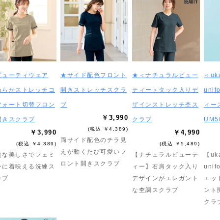
ビューティウェア
★サイド配色フロント
★＜ナチュラルビュー
＜uka
めらかストレッチコ
開きストレッチスクラ
ティー＞タック入りデ
uni
フォート切替フロン
ブ
ザインストレッチ杢ス
ィー
￥3,990
開きスクラブ
クラブ
UM5
(税込 ￥4,389)
￥3,990
￥4,990
両サイド配色のチラ見
(税込 ￥4,389)
(税込 ￥5,489)
えが動くたび可愛いフ
質な美しさでフェミ
【ナチュラルビューテ
【uka
ロント開きスクラブ
ンに着映える洗練ス
ィー】右肩タック入り
uni
ラブ
デザインがエレガント
エッ
な杢調スクラブ
ント
クラ