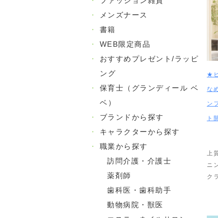
・
ファッション雑貨
・
メンズナース
・
書籍
・
WEB限定商品
・
おすすめプレゼント/ラッピ
ング
★
・
保育士（グランディール ベ
な
ベ）
ン
・
ブランドから探す
ト
・
キャラクターから探す
・
職業から探す
上
訪問介護・介護士
ニ
薬剤師
ク
歯科医・歯科助手
動物病院・獣医