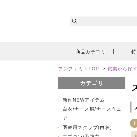
商品カテゴリ
特
アンファミエTOP
>
職業から探
カテゴリ
・
新作NEWアイテム
・
白衣/ナース服/ナースウェ
ア
1
・
医療用スクラブ(白衣)
・
エプロン/予防衣