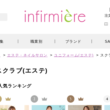
注
集
職業別
ブランド
S
す
>
エステ・ネイルサロン
>
ユニフォーム(エステ)
>
スク
スクラブ(エステ)
人気ランキング
2
3
4