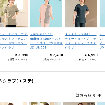
ビューティウェア な
＜uka medical
★＜ナチュラルビュー
＜u
らかストレッチコン
uniform study＞スト
ティー＞タック入りデ
un
ォート切替フロント
レッチスクラブ(男女兼
ザインストレッチ杢ス
ィ
きスクラブ
用) UM503
クラブ
UM
￥3,990
￥7,400
￥4,990
（税込￥4,389）
（税込￥8,140）
（税込￥5,489）
スクラブ(エステ)
対象商品
6
件