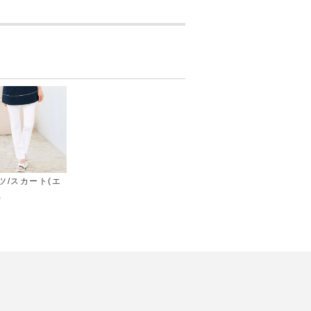
ツ/スカート(エ
)