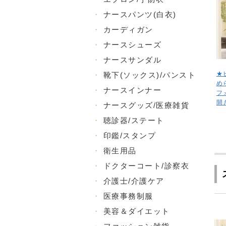
・
ナースパンツ(白衣)
・
カーディガン
・
ナースシューズ
・
ナースサンダル
★
・
靴下(ソックス)/パンスト
め
・
ナースインナー
フ
開
・
ナースグッズ/医療雑貨
・
聴診器/ステート
・
印鑑/スタンプ
・
衛生用品
・
ドクターコート/診察衣
・
介護士/介護ケア
・
医療事務制服
・
美容＆ダイエット