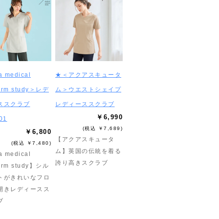
 medical
★＜アクアスキュータ
form study＞レデ
ム＞ウエストシェイプ
ススクラブ
レディーススクラブ
￥6,990
01
(税込 ￥7,689)
￥6,800
【アクアスキュータ
(税込 ￥7,480)
ム】英国の伝統を着る
 medical
誇り高きスクラブ
form study】シル
トがきれいなフロ
開きレディースス
ブ