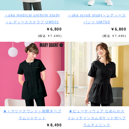
＜uka medical uniform study
＜uka scrub study＞レディース
＞レディーススクラブ UM501
パンツ UM700
￥6,800
￥6,800
(税込 ￥7,480)
(税込 ￥7,480)
★＜マリークワント＞前開きペプ
★ビューティウェア なめらかス
ラムジャケット
トレッチインカムポケット付ペプ
￥8,490
ラムチュニック