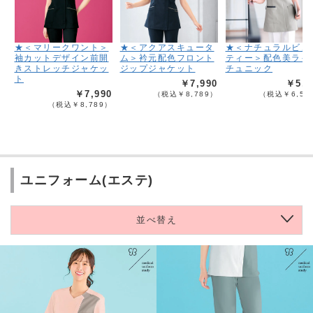
★＜マリークワント＞
★＜アクアスキュータ
★＜ナチュラルビュ
袖カットデザイン前開
ム＞衿元配色フロント
ティー＞配色美ライ
きストレッチジャケッ
ジップジャケット
チュニック
ト
￥7,990
￥5,9
￥7,990
（税込￥8,789）
（税込￥6,58
（税込￥8,789）
ユニフォーム(エステ)
並べ替え