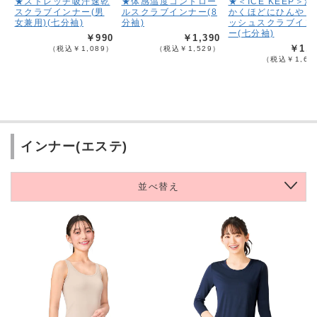
★ストレッチ吸汗速乾
★体感温度コントロー
★＜ICE KEEP＞汗
スクラブインナー(男
ルスクラブインナー(8
かくほどにひんやり
女兼用)(七分袖)
分袖)
ッシュスクラブイン
ー(七分袖)
￥990
￥1,390
￥1,4
（税込￥1,089）
（税込￥1,529）
（税込￥1,63
インナー(エステ)
並べ替え