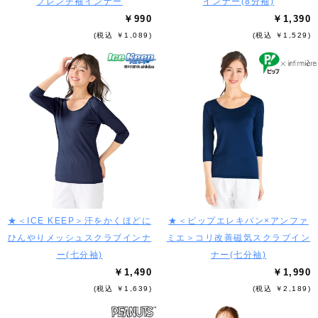
フレンチ袖インナー
インナー(8分袖)
￥990
￥1,390
(税込 ￥1,089)
(税込 ￥1,529)
★＜ICE KEEP＞汗をかくほどに
★＜ピップエレキバン×アンファ
ひんやりメッシュスクラブインナ
ミエ＞コリ改善磁気スクラブイン
ー(七分袖)
ナー(七分袖)
￥1,490
￥1,990
(税込 ￥1,639)
(税込 ￥2,189)