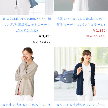
★ICECLEAN Cottonひんやり涼
抗菌抗ウイルスエコ素材ふんわり
しいUV対策綿混ニットカーディ
厚手カーディガン(レギュラー丈)
ガン(ロング丈)
￥1,290
￥3,490
(税込 ￥1,419)
(税込 ￥3,839)
★自宅で洗える！ふわもこシャギ
★ひんやり冷感洗えるバンブーニ