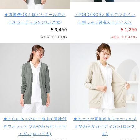
★洗濯機OK！抗ピルウール混ナ
＜POLO BCS＞胸元ワンポイン
ースカーディガン(ロング丈)
ト刺しゅう綿混カーディガン
￥3,490
￥1,290
(税込 ￥3,839)
(税込 ￥1,419)
★さらにあったか！袖まで裏地付
★あったか裏地付きウォッシャブ
きウォッシャブルやわらかカーデ
ルやわらかカーディガン(ロング
ィガン(ロング丈)
丈)