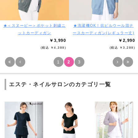
★＜スヌーピー＞ポケット刺繍ニ
★洗濯機OK！抗ピルウール混ナ
ットカーディガン
ースカーディガン(レギュラー丈)
￥3,990
￥2,990
(税込 ￥4,389)
(税込 ￥3,289)
1
2
3
エステ・ネイルサロンのカテゴリ一覧