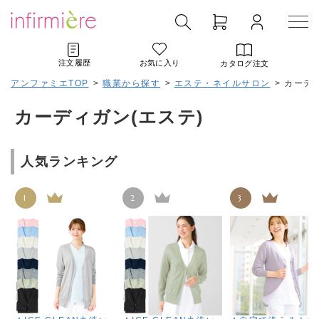
注文履歴
お気に入り
カタログ注文
アンファミエTOP
>
職業から探す
>
エステ・ネイルサロン
>
カーディ
カーディガン(エステ)
人気ランキング
1
2
3