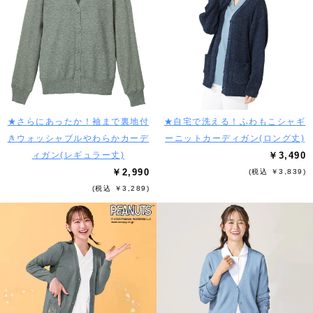
★さらにあったか！袖まで裏地付
★自宅で洗える！ふわもこシャギ
きウォッシャブルやわらかカーデ
ーニットカーディガン(ロング丈)
ィガン(レギュラー丈)
￥3,490
￥2,990
(税込 ￥3,839)
(税込 ￥3,289)