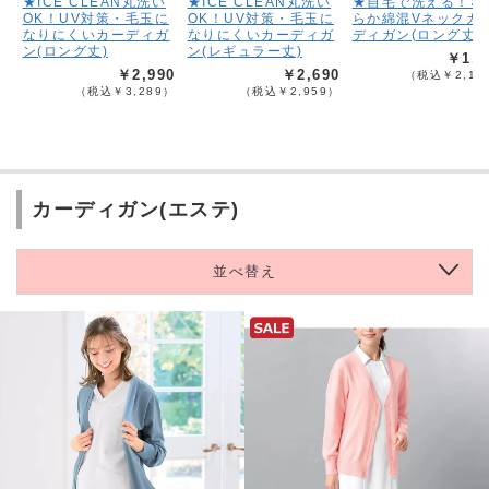
★ICE CLEAN丸洗い
★ICE CLEAN丸洗い
★自宅で洗える！な
OK！UV対策・毛玉に
OK！UV対策・毛玉に
らか綿混Vネックカ
なりにくいカーディガ
なりにくいカーディガ
ディガン(ロング丈)
ン(ロング丈)
ン(レギュラー丈)
￥1,9
￥2,990
￥2,690
（税込￥2,18
（税込￥3,289）
（税込￥2,959）
カーディガン(エステ)
並べ替え