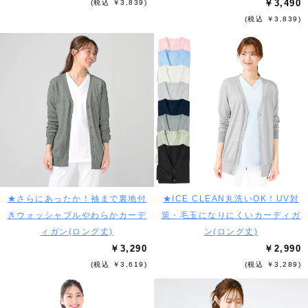
￥3,490
(税込 ￥3,839)
(税込 ￥3,839)
★さらにあったか！袖まで裏地付
★ICE CLEAN丸洗いOK！UV対
きウォッシャブルやわらかカーデ
策・毛玉になりにくいカーディガ
ィガン(ロング丈)
ン(ロング丈)
￥3,290
￥2,990
(税込 ￥3,619)
(税込 ￥3,289)