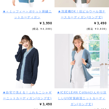
★＜ミッフィー＞ポケット刺繍ニ
★洗濯機OK！抗ピルウール混ナ
ットカーディガン
ースカーディガン(ロング丈)
￥3,990
￥3,490
(税込 ￥4,389)
(税込 ￥3,839)
★自宅で洗える！ふわもこシャギ
★ICECLEAN Cottonひんやり涼
ーニットカーディガン(ロング丈)
しいUV対策綿混ニットカーディ
￥3,490
ガン(ロング丈)