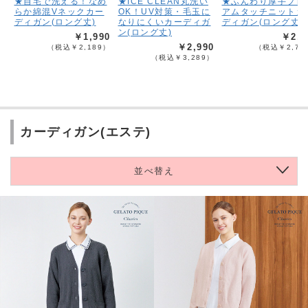
★自宅で洗える！なめ
★ICE CLEAN丸洗い
★ふんわり厚手プレ
らか綿混Vネックカー
OK！UV対策・毛玉に
アムタッチニットカ
ディガン(ロング丈)
なりにくいカーディガ
ディガン(ロング丈)
ン(ロング丈)
￥1,990
￥2,4
￥2,990
（税込￥2,189）
（税込￥2,73
（税込￥3,289）
カーディガン(エステ)
並べ替え