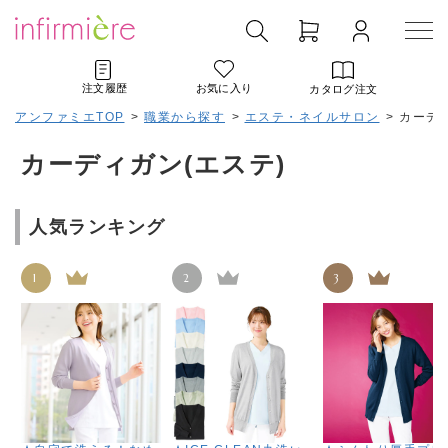
注文履歴
お気に入り
カタログ注文
アンファミエTOP
>
職業から探す
>
エステ・ネイルサロン
>
カーディ
カーディガン(エステ)
人気ランキング
1
2
3