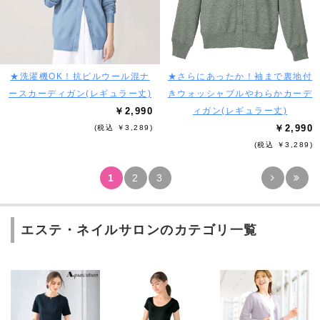
★洗濯機OK！抗ピルウール混ナ
★さらにあったか！袖まで裏地付
ースカーディガン(レギュラー丈)
きウォッシャブルやわらかカーデ
￥2,990
ィガン(レギュラー丈)
￥2,990
(税込 ￥3,289)
(税込 ￥3,289)
1
2
3
エステ・ネイルサロンのカテゴリ一覧