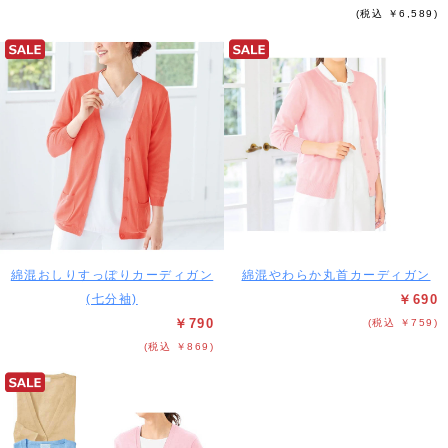
(税込 ￥6,589)
綿混おしりすっぽりカーディガン
綿混やわらか丸首カーディガン
(七分袖)
￥690
￥790
(税込 ￥759)
(税込 ￥869)