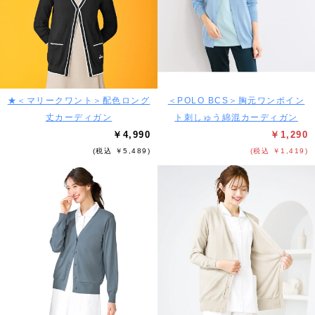
★＜マリークワント＞配色ロング
＜POLO BCS＞胸元ワンポイン
丈カーディガン
ト刺しゅう綿混カーディガン
￥4,990
￥1,290
(税込 ￥5,489)
(税込 ￥1,419)