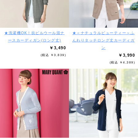
★洗濯機OK！抗ピルウール混ナ
★＜ナチュラルビューティー＞ふ
ースカーディガン(ロング丈)
んわりタッチロング丈カーディガ
￥3,490
ン
￥3,990
(税込 ￥3,839)
(税込 ￥4,389)