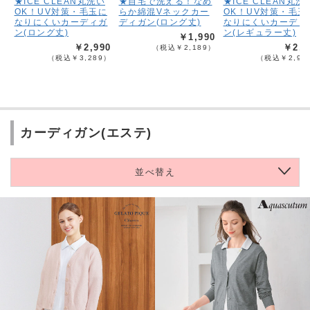
★ICE CLEAN丸洗い
★自宅で洗える！なめ
★ICE CLEAN丸洗
OK！UV対策・毛玉に
らか綿混Vネックカー
OK！UV対策・毛玉
なりにくいカーディガ
ディガン(ロング丈)
なりにくいカーディ
ン(ロング丈)
ン(レギュラー丈)
￥1,990
￥2,990
￥2,6
（税込￥2,189）
（税込￥3,289）
（税込￥2,95
カーディガン(エステ)
並べ替え