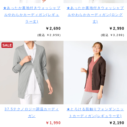
★あったか裏地付きウォッシャブ
★あったか裏地付きウォッシャブ
ルやわらかカーディガン(レギュ
ルやわらかカーディガン(ロング
ラー丈)
丈)
￥2,690
￥2,990
(税込 ￥2,959)
(税込 ￥3,289)
37.5テクノロジー調温カーディ
★とろける肌触りフォンダンニッ
ガン
トカーディガン(レギュラー丈)
￥1,990
￥2,190