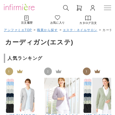
注文履歴
お気に入り
カタログ注文
アンファミエTOP
>
職業から探す
>
エステ・ネイルサロン
>
カーディ
カーディガン(エステ)
人気ランキング
1
2
3