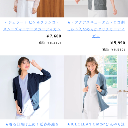
＜ジェラート ピケ＆クラシコ＞
★＜アクアスキュータム＞ロゴ刺
スムーズィーナースカーディガン
しゅう入なめらかタッチカーディ
￥7,600
ガン
￥5,990
(税込 ￥8,360)
(税込 ￥6,589)
★着る日焼け止め！近赤外線＆
★ICECLEAN Cottonひんやり涼