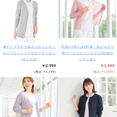
★ナノプラチナ加工ふわっともっ
丸洗いOK！UV対策・抗ピルさら
ちりウォッシャブルカーディガン
軽クールウォッシャブル8分袖カ
(ロング丈)
ーディガン
￥2,990
￥1,690
(税込 ￥3,289)
(税込 ￥1,859)