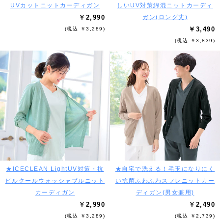
UVカットニットカーディガン
しいUV対策綿混ニットカーディ
￥2,990
ガン(ロング丈)
￥3,490
(税込 ￥3,289)
(税込 ￥3,839)
★ICECLEAN LightUV対策・抗
★自宅で洗える！毛玉になりにく
ピルクールウォッシャブルニット
い抗菌ふわふわスフレニットカー
カーディガン
ディガン(男女兼用)
￥2,990
￥2,490
(税込 ￥3,289)
(税込 ￥2,739)