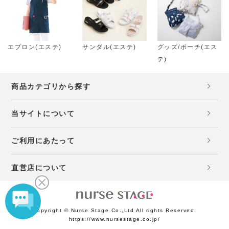
エプロン(エステ)
サンダル(エステ)
グッズ/ポーチ(エス
テ)
商品カテゴリから探す
当サイトについて
ご利用にあたって
直営店について
Copyright © Nurse Stage Co.,Ltd All rights Reserved.
https://www.nursestage.co.jp/