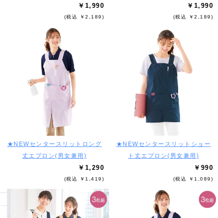
￥1,990
￥1,990
(税込 ￥2,189)
(税込 ￥2,189)
★NEWセンタースリットロング
★NEWセンタースリットショー
丈エプロン(男女兼用)
ト丈エプロン(男女兼用)
￥1,290
￥990
(税込 ￥1,419)
(税込 ￥1,089)