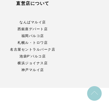
直営店について
なんばマルイ店
西銀座デパート店
福岡パルコ店
札幌ル・トロワ店
名古屋セントラルパーク店
池袋P'パルコ店
横浜ジョイナス店
神戸マルイ店
to