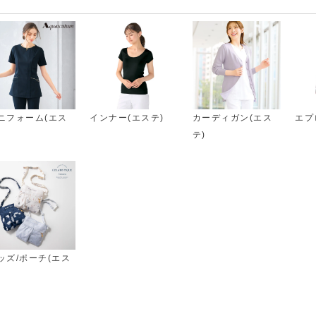
ニフォーム(エス
インナー(エステ)
カーディガン(エス
エプ
)
テ)
ッズ/ポーチ(エス
)