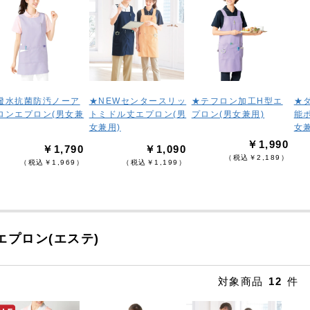
撥水抗菌防汚ノーア
★NEWセンタースリッ
★テフロン加工H型エ
★
ロンエプロン(男女兼
トミドル丈エプロン(男
プロン(男女兼用)
能
女兼用)
女兼
￥1,990
￥1,790
￥1,090
（税込￥2,189）
（税込￥1,969）
（税込￥1,199）
エプロン(エステ)
対象商品
12
件