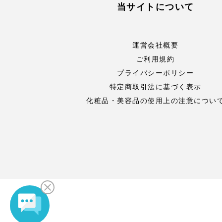
当サイトについて
運営会社概要
ご利用規約
プライバシーポリシー
特定商取引法に基づく表示
化粧品・美容品の使用上の注意につい