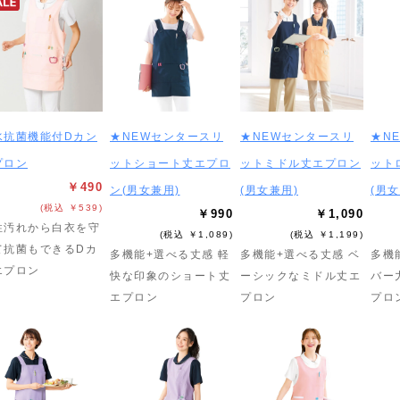
水抗菌機能付Dカン
★NEWセンタースリ
★NEWセンタースリ
★N
プロン
ットショート丈エプロ
ットミドル丈エプロン
ット
￥490
ン(男女兼用)
(男女兼用)
(男女
(税込 ￥539)
￥990
￥1,090
性汚れから白衣を守
(税込 ￥1,089)
(税込 ￥1,199)
て抗菌もできるDカ
多機能+選べる丈感 軽
多機能+選べる丈感 ベ
多機
エプロン
快な印象のショート丈
ーシックなミドル丈エ
バー
エプロン
プロン
プロ