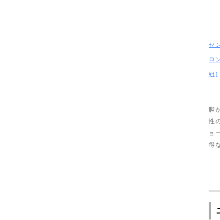
セ
ロ
組)
脚
性
ョ
得