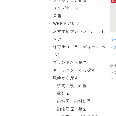
・
ファッション雑貨
・
メンズナース
・
書籍
・
WEB限定商品
・
おすすめプレゼント/ラッピ
ング
撥
・
保育士（グランディール ベ
エ
ベ）
・
ブランドから探す
水
・
キャラクターから探す
っ
・
職業から探す
ン
訪問介護・介護士
薬剤師
歯科医・歯科助手
動物病院・獣医