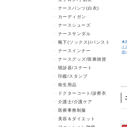
・
ナースパンツ(白衣)
・
カーディガン
・
ナースシューズ
・
ナースサンダル
★
・
靴下(ソックス)/パンスト
イ
・
ナースインナー
用)
・
ナースグッズ/医療雑貨
・
聴診器/ステート
・
印鑑/スタンプ
・
衛生用品
・
ドクターコート/診察衣
・
介護士/介護ケア
・
医療事務制服
・
美容＆ダイエット