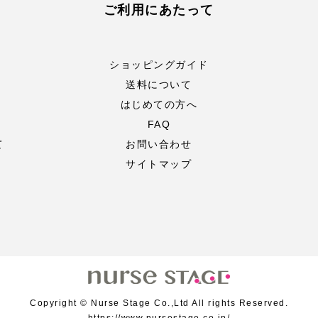
ご利用にあたって
ショッピングガイド
送料について
はじめての方へ
FAQ
て
お問い合わせ
サイトマップ
Copyright © Nurse Stage Co.,Ltd All rights Reserved.