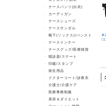
・
ナースパンツ(白衣)
・
カーディガン
・
ナースシューズ
・
ナースサンダル
★
・
靴下(ソックス)/パンスト
(マ
・
ナースインナー
・
ナースグッズ/医療雑貨
・
聴診器/ステート
・
印鑑/スタンプ
・
衛生用品
・
ドクターコート/診察衣
・
介護士/介護ケア
・
医療事務制服
・
美容＆ダイエット