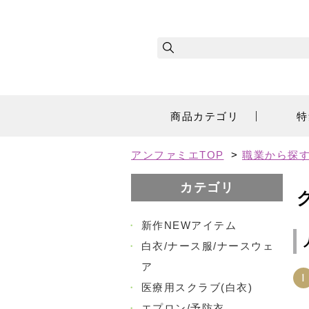
商品カテゴリ
特
アンファミエTOP
>
職業から探
カテゴリ
・
新作NEWアイテム
・
白衣/ナース服/ナースウェ
ア
1
・
医療用スクラブ(白衣)
・
エプロン/予防衣