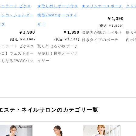
ジェラート ピケ＆
★取り外しポーチ付き
★スリムナースポーチ
クリ
ラシコ＞ショルダー
横型2WAYオーガナイ
￥1,390
ッグ
ザー
(税込 ￥1,529)
￥3,900
￥1,990
収納力が魅力！ベルト
取り
(税込 ￥4,290)
(税込 ￥2,189)
付きタイプのポーチ
内ポ
ジェラート ピケ&ク
取り外せる小物ポーチ
シコ】ウェストポー
が便利！横型オーガナ
にもなる2WAYバッ
イザー
エステ・ネイルサロンのカテゴリ一覧