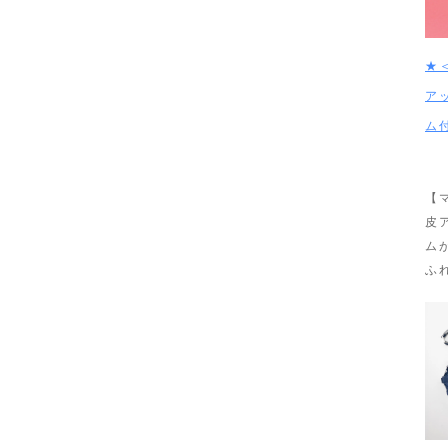
★
ア
ム
【
皮
ム
ふ