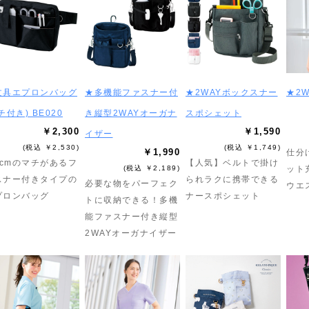
文具エプロンバッグ
★多機能ファスナー付
★2WAYボックスナー
★2
チ付き) BE020
き縦型2WAYオーガナ
スポシェット
￥2,300
￥1,590
イザー
(税込 ￥2,530)
(税込 ￥1,749)
￥1,990
仕分
5cmのマチがあるフ
【人気】ベルトで掛け
(税込 ￥2,189)
ット
スナー付きタイプの
られラクに携帯できる
必要な物をパーフェク
ウエ
プロンバッグ
ナースポシェット
トに収納できる！多機
能ファスナー付き縦型
2WAYオーガナイザー