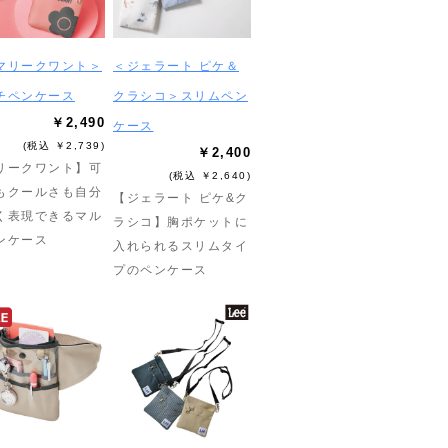
マリークワント＞
＜ジェラート ピケ＆
チペンケース
クラシコ＞スリムペン
￥2,490
ケース
(税込 ￥2,739)
￥2,400
リークワント】可
(税込 ￥2,640)
もクールさも自分
【ジェラート ピケ&ク
く表現できるマル
ラシコ】胸ポケットに
ンケース
入れられるスリムタイ
プのペンケース