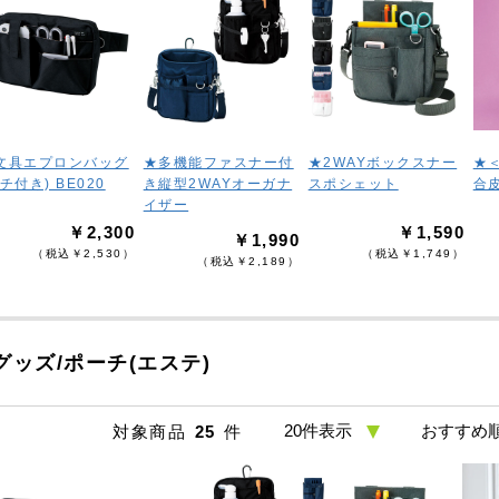
文具エプロンバッグ
★多機能ファスナー付
★2WAYボックスナー
★
チ付き) BE020
き縦型2WAYオーガナ
スポシェット
合
イザー
￥2,300
￥1,590
￥1,990
（税込￥2,530）
（税込￥1,749）
（税込￥2,189）
グッズ/ポーチ(エステ)
対象商品
25
件