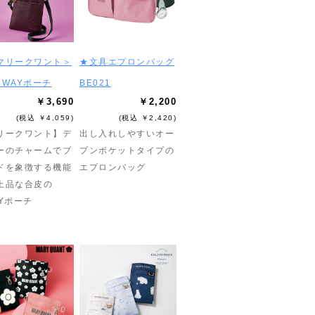
マリークワント＞
★文具エプロンバッグ
2WAYポーチ
BE021
￥3,690
￥2,200
(税込 ￥4,059)
(税込 ￥2,420)
リークワント】デ
出し入れしやすいオー
ーのチャームでブ
プンポケットタイプの
ドを象徴する機能
エプロンバッグ
上品な合皮の
AYポーチ