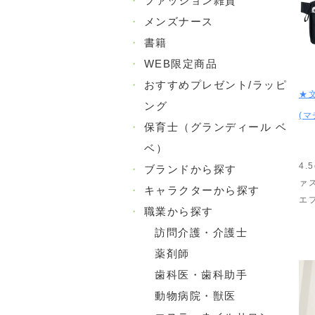
・
ファッション雑貨
・
メンズナース
・
書籍
・
WEB限定商品
・
おすすめプレゼント/ラッピ
★
ング
(マ
・
保育士（グランディール ベ
ベ）
4.
・
ブランドから探す
ァ
・
キャラクターから探す
エ
・
職業から探す
訪問介護・介護士
薬剤師
歯科医・歯科助手
動物病院・獣医