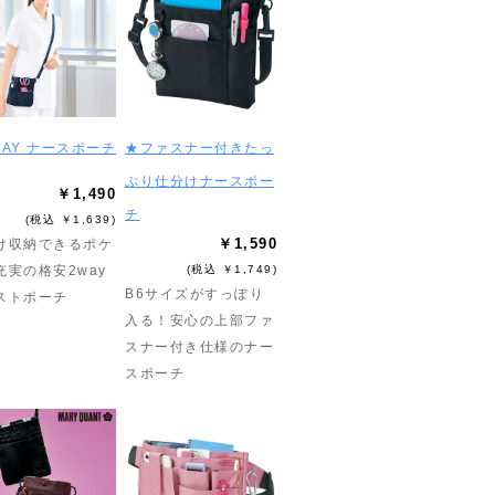
WAY ナースポーチ
★ファスナー付きたっ
ぷり仕分けナースポー
￥1,490
チ
(税込 ￥1,639)
￥1,590
け収納できるポケ
充実の格安2way
(税込 ￥1,749)
B6サイズがすっぽり
ストポーチ
入る！安心の上部ファ
スナー付き仕様のナー
スポーチ