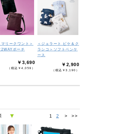
＜マリークワント＞
＜ジェラート ピケ＆ク
皮2WAYポーチ
ラシコ＞ソフトペンケ
ース
￥3,690
￥2,900
（税込￥4,059）
（税込￥3,190）
1
2
>
>>