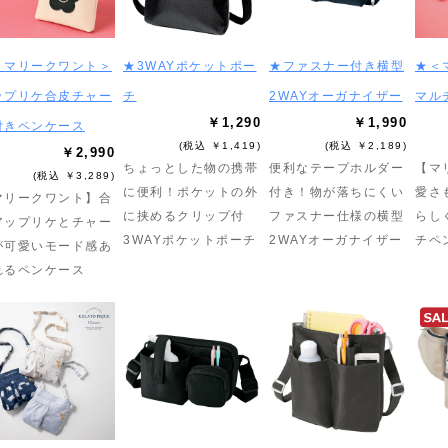
＜マリークワント＞
★3WAYポケットポー
★ファスナー付き横型
★＜
ップリケ合皮チャー
チ
2WAYオーガナイザー
マル
￥1,290
￥1,990
付きペンケース
(税込 ￥1,419)
(税込 ￥2,189)
￥2,990
ちょっとした物の携帯
便利なテープホルダー
【マ
(税込 ￥3,289)
に便利！ポケットの外
付き！物が落ちにくい
愛さ
マリークワント】合
に挟めるクリップ付
ファスナー仕様の横型
らし
アップリケとチャー
3WAYポケットポーチ
2WAYオーガナイザー
チペ
が可愛いモード感あ
れるペンケース