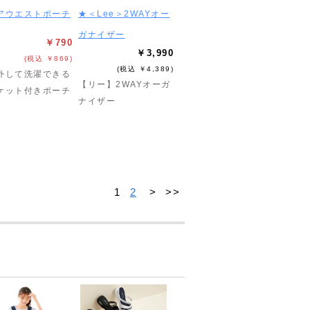
アウエストポーチ
★＜Lee＞2WAYオー
ガナイザー
￥790
￥3,990
(税込 ￥869)
(税込 ￥4,389)
外して洗濯できる
【リー】2WAYオーガ
ケット付きポーチ
ナイザー
1
2
>
>>