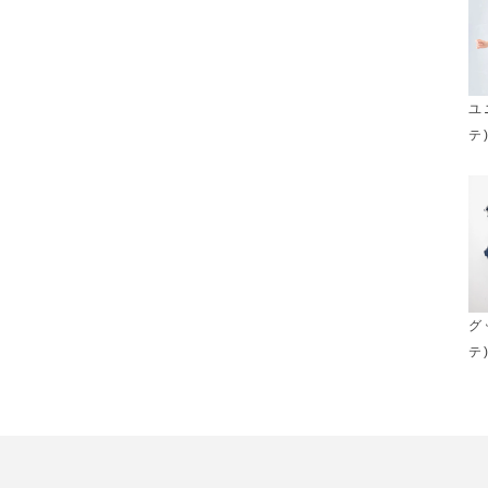
ユ
テ
グ
テ