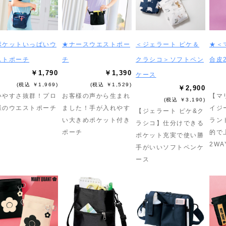
ポケットいっぱいウ
★ナースウエストポー
＜ジェラート ピケ＆
★＜
ストポーチ
チ
クラシコ＞ソフトペン
合皮
￥1,790
￥1,390
ケース
(税込 ￥1,969)
(税込 ￥1,529)
￥2,900
いやすさ抜群！プロ
お客様の声から生まれ
【マ
(税込 ￥3,190)
様のウエストポーチ
ました！手が入れやす
イジ
【ジェラート ピケ&ク
い大きめポケット付き
ラン
ラシコ】仕分けできる
ポーチ
的で
ポケット充実で使い勝
2W
手がいいソフトペンケ
ース