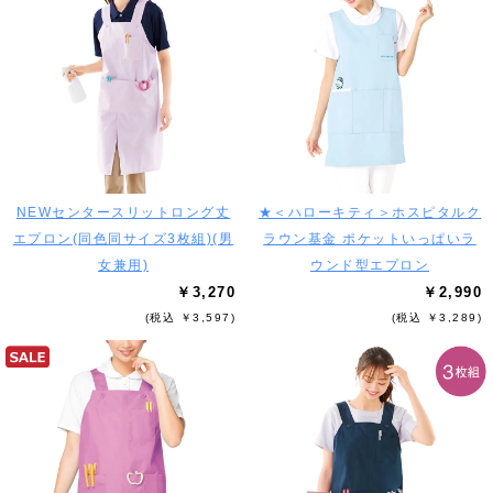
NEWセンタースリットロング丈
★＜ハローキティ＞ホスピタルク
エプロン(同色同サイズ3枚組)(男
ラウン基金 ポケットいっぱいラ
女兼用)
ウンド型エプロン
￥3,270
￥2,990
(税込 ￥3,597)
(税込 ￥3,289)