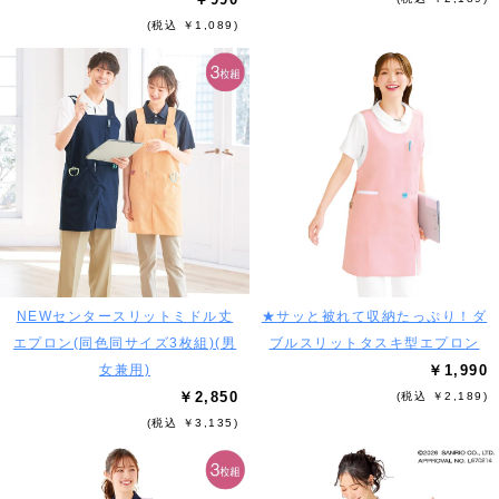
(税込 ￥1,089)
NEWセンタースリットミドル丈
★サッと被れて収納たっぷり！ダ
エプロン(同色同サイズ3枚組)(男
ブルスリットタスキ型エプロン
女兼用)
￥1,990
￥2,850
(税込 ￥2,189)
(税込 ￥3,135)