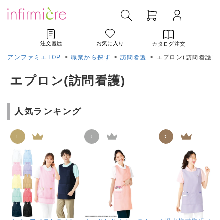
注文履歴
お気に入り
カタログ注文
アンファミエTOP
>
職業から探す
>
訪問看護
>
エプロン(訪問看護)
エプロン(訪問看護)
人気ランキング
1
2
3