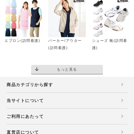
エプロン(訪問看護)
パーカー/アウター
シューズ 靴(訪問看
(訪問看護)
護)
もっと見る
商品カテゴリから探す
当サイトについて
ご利用にあたって
直営店について