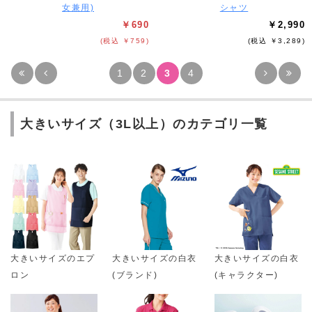
女兼用)
シャツ
￥690
￥2,990
(税込 ￥759)
(税込 ￥3,289)
1
2
3
4
大きいサイズ（3L以上）のカテゴリ一覧
大きいサイズのエプ
大きいサイズの白衣
大きいサイズの白衣
ロン
(ブランド)
(キャラクター)