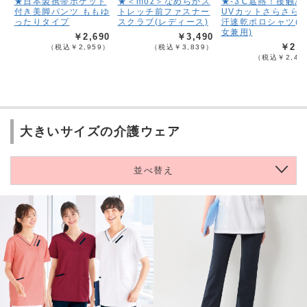
★日本製携帯ポケット
★＜moz＞なめらかス
★-3℃遮熱！接触冷
付き美脚パンツ ももゆ
トレッチ前ファスナー
UVカットさらさら
ったりタイプ
スクラブ(レディース)
汗速乾ポロシャツ(
女兼用)
￥2,690
￥3,490
￥2,1
（税込￥2,959）
（税込￥3,839）
（税込￥2,40
大きいサイズの介護ウェア
並べ替え