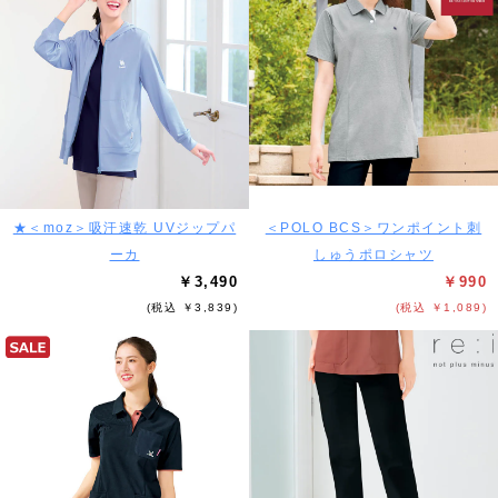
★＜moz＞吸汗速乾 UVジップパ
＜POLO BCS＞ワンポイント刺
ーカ
しゅうポロシャツ
￥3,490
￥990
(税込 ￥3,839)
(税込 ￥1,089)