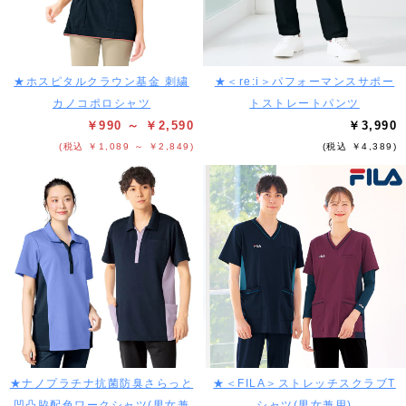
★ホスピタルクラウン基金 刺繍
★＜re:i＞パフォーマンスサポー
カノコポロシャツ
トストレートパンツ
￥990 ～ ￥2,590
￥3,990
(税込 ￥1,089 ～ ￥2,849)
(税込 ￥4,389)
★ナノプラチナ抗菌防臭さらっと
★＜FILA＞ストレッチスクラブT
凹凸脇配色ワークシャツ(男女兼
シャツ(男女兼用)