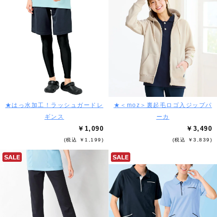
★はっ水加工！ラッシュガードレ
★＜moz＞裏起毛ロゴ入ジップパ
ギンス
ーカ
￥1,090
￥3,490
(税込 ￥1,199)
(税込 ￥3,839)