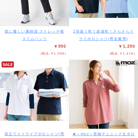
肌に優しい裏綿混 ストレッチ裾
2倍速く乾く超速乾！さらさらド
スリムパンツ
ライポロシャツ(男女兼用)
￥990
￥1,290
(税込 ￥1,089)
(税込 ￥1,419)
前立てストライプポロシャツ(男
★＜moz＞長袖チュニック丈ポロ