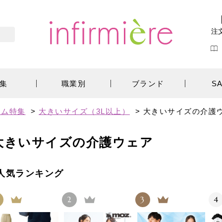
注
集
職業別
ブランド
S
テム特集
>
大きいサイズ（3L以上）
>
大きいサイズの介護
大きいサイズの介護ウェア
人気ランキング
2
3
4