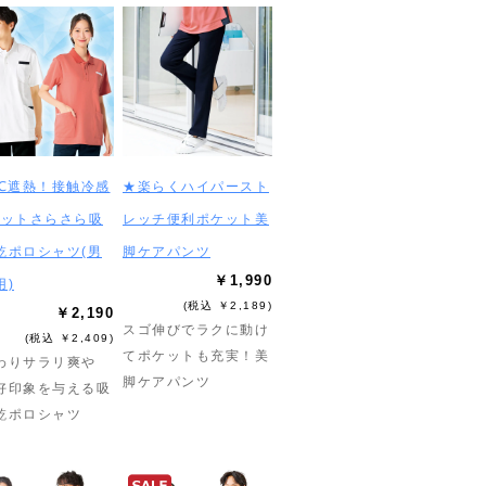
3℃遮熱！接触冷感
★楽らくハイパースト
カットさらさら吸
レッチ便利ポケット美
乾ポロシャツ(男
脚ケアパンツ
￥1,990
用)
(税込 ￥2,189)
￥2,190
スゴ伸びでラクに動け
(税込 ￥2,409)
てポケットも充実！美
わりサラリ爽や
脚ケアパンツ
好印象を与える吸
乾ポロシャツ