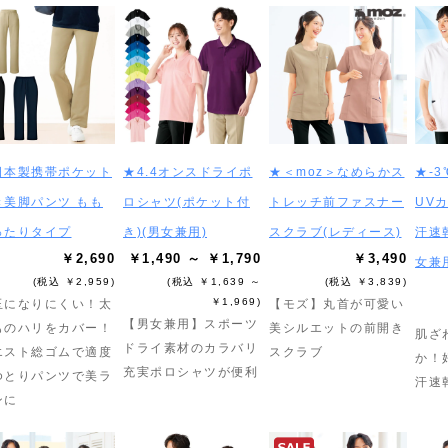
日本製携帯ポケット
★4.4オンスドライポ
★＜moz＞なめらかス
★-
き美脚パンツ もも
ロシャツ(ポケット付
トレッチ前ファスナー
UV
ったりタイプ
き)(男女兼用)
スクラブ(レディース)
汗速
￥2,690
￥1,490 ～ ￥1,790
￥3,490
女兼
(税込 ￥2,959)
(税込 ￥1,639 ～
(税込 ￥3,839)
￥1,969)
玉になりにくい！太
【モズ】丸首が可愛い
【男女兼用】スポーツ
ものハリをカバー！
美シルエットの前開き
肌ざ
ドライ素材のカラバリ
エスト総ゴムで適度
スクラブ
か！
充実ポロシャツが便利
ゆとりパンツで美ラ
汗速
ンに