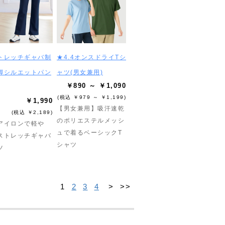
トレッチギャバ制
★4.4オンスドライTシ
脚シルエットパン
ャツ(男女兼用)
￥890 ～ ￥1,090
(税込 ￥979 ～ ￥1,199)
￥1,990
【男女兼用】吸汗速乾
(税込 ￥2,189)
のポリエステルメッシ
アイロンで軽や
ュで着るベーシックT
ストレッチギャバ
シャツ
ツ
1
2
3
4
>
>>