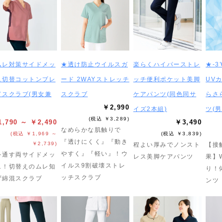
ムレ対策サイドメッ
★透け防止ウイルスガ
楽らくハイパーストレ
★-
ュ切替コットンブレ
ード 2WAYストレッチ
ッチ便利ポケット美脚
UV
ドスクラブ(男女兼
スクラブ
ケアパンツ(同色同サ
らさ
￥2,990
イズ2本組)
ツ(
(税込 ￥3,289)
,790 ～ ￥2,490
￥3,490
なめらかな肌触りで
(税込 ￥1,969 ～
(税込 ￥3,839)
『透けにくく』『動き
￥2,739)
程よい厚みでノンスト
【接
やすく』『軽い』！ウ
を通す両サイドメッ
レス美脚ケアパンツ
果】
イルス9割破壊ストレ
ュ！切替えのムレ知
り！
ッチスクラブ
ず綿混スクラブ
ンツ