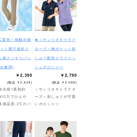
3℃遮熱！接触冷感
★＜サンリオキャラク
カット吸汗速乾さ
ターズ＞胸ポケット刺
ら裾スッキリパン
しゅう配色ドライメッ
男女兼用)
シュポロシャツ
￥2,390
￥2,790
(税込 ￥2,629)
(税込 ￥3,069)
触冷感×遮熱効
＜サンリオキャラクタ
Wの力でひんや
ーズ＞刺しゅうが可愛
体感温度-3℃のパ
いポロシャツ