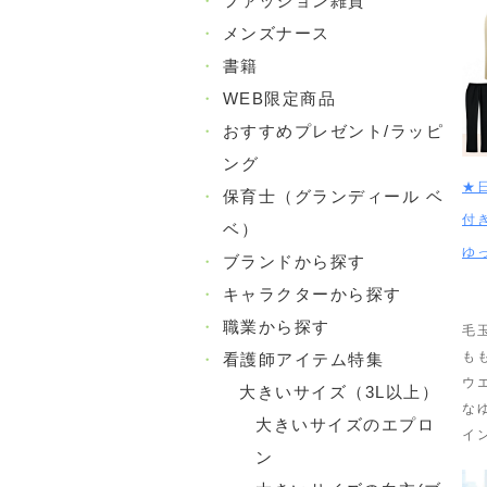
・
ファッション雑貨
・
メンズナース
・
書籍
・
WEB限定商品
・
おすすめプレゼント/ラッピ
ング
★
・
保育士（グランディール ベ
付
ベ）
ゆ
・
ブランドから探す
・
キャラクターから探す
・
職業から探す
毛
も
・
看護師アイテム特集
ウ
大きいサイズ（3L以上）
な
大きいサイズのエプロ
イ
ン