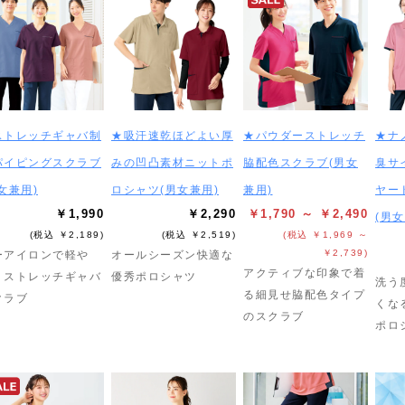
ストレッチギャバ制
★吸汗速乾ほどよい厚
★パウダーストレッチ
★ナ
パイピングスクラブ
みの凹凸素材ニットポ
脇配色スクラブ(男女
臭サ
女兼用)
ロシャツ(男女兼用)
兼用)
ヤー
￥1,990
￥2,290
￥1,790 ～ ￥2,490
(男女
(税込 ￥2,189)
(税込 ￥2,519)
(税込 ￥1,969 ～
￥2,739)
ーアイロンで軽や
オールシーズン快適な
アクティブな印象で着
！ストレッチギャバ
優秀ポロシャツ
洗う
る細見せ脇配色タイプ
クラブ
くな
のスクラブ
ポロ