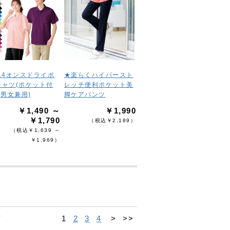
4.4オンスドライポ
★楽らくハイパースト
シャツ(ポケット付
レッチ便利ポケット美
(男女兼用)
脚ケアパンツ
￥1,490 ～
￥1,990
￥1,790
（税込￥2,189）
（税込￥1,639 ～
￥1,969）
1
2
3
4
>
>>