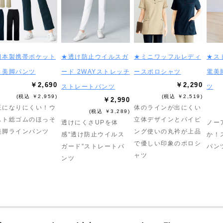
日本製携帯ポケット
★透け防止ウイルスガ
★ミニワッフルレディ
★ス
き美脚パンツ
ード 2WAYストレッチ
ースポロシャツ
電美
￥2,690
￥2,290
ストレートパンツ
ツ
(税込 ￥2,959)
(税込 ￥2,519)
￥2,990
玉になりにくい！ウ
体のラインが出にくい
(税込 ￥3,289)
スト総ゴムのほっそ
立体デザインとパイピ
透けにくさUPを体
ノー
美脚ラインパンツ
ング使いの丸衿が上品
感“透け防止ウイルス
か！
で優しい印象のポロシ
ガード”ストレートパ
パン
ャツ
ンツ