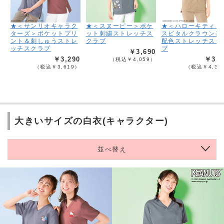
★＜サンリオキャラク
★＜スヌーピー＞ポケ
★＜ハローキティ＞
ターズ＞ポケットプリ
ット刺繍ストレッチス
スピタルクラウン基
ント＆刺しゅうストレ
クラブ
配色ストレッチスク
ッチスクラブ
ブ
￥3,690
￥3,290
￥3,9
（税込￥4,059）
（税込￥3,619）
（税込￥4,38
大きいサイズの白衣(キャラクター)
並べ替え