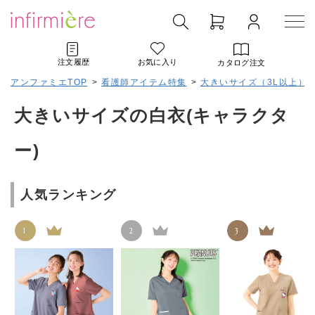
注文履歴
お気に入り
カタログ注文
アンファミエTOP
>
看護師アイテム特集
>
大きいサイズ（3L以上）
大きいサイズの白衣(キャラクタ
ー)
人気ランキング
1
2
3