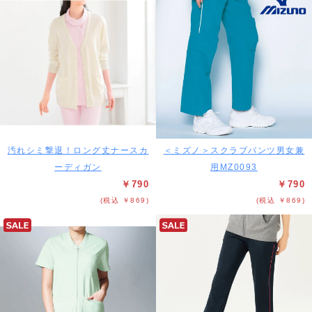
汚れシミ撃退！ロング丈ナースカ
＜ミズノ＞スクラブパンツ男女兼
ーディガン
用MZ0093
￥790
￥790
(税込 ￥869)
(税込 ￥869)