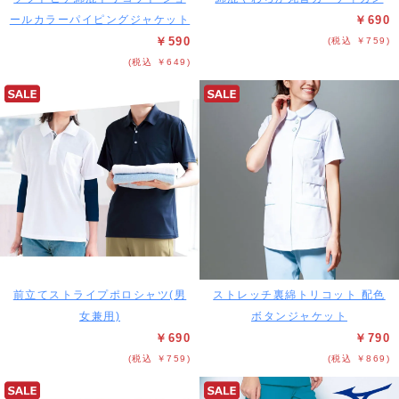
ールカラーパイピングジャケット
￥690
￥590
(税込 ￥759)
(税込 ￥649)
前立てストライプポロシャツ(男
ストレッチ裏綿トリコット 配色
女兼用)
ボタンジャケット
￥690
￥790
(税込 ￥759)
(税込 ￥869)