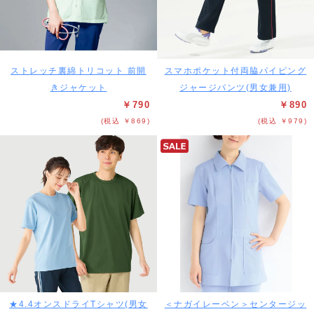
ストレッチ裏綿トリコット 前開
スマホポケット付両脇パイピング
きジャケット
ジャージパンツ(男女兼用)
￥790
￥890
(税込 ￥869)
(税込 ￥979)
★4.4オンスドライTシャツ(男女
＜ナガイレーベン＞センタージッ