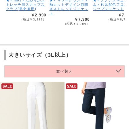
★＜moz＞なめらかス
★＜マリークワント＞
★＜アクアスキュー
トレッチ肩スナップス
袖カットデザイン前開
ム＞衿元配色フロン
クラブ(男女兼用)
きストレッチジャケッ
ジップジャケット
ト
￥2,990
￥7,9
￥7,990
（税込￥3,289）
（税込￥8,78
（税込￥8,789）
大きいサイズ（3L以上）
並べ替え