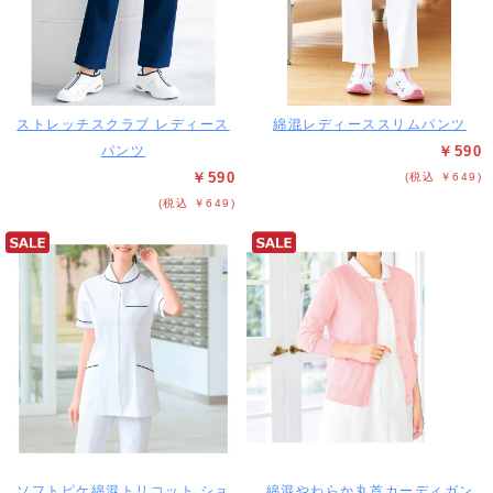
ストレッチスクラブ レディース
綿混レディーススリムパンツ
パンツ
￥590
￥590
(税込 ￥649)
(税込 ￥649)
ソフトピケ綿混トリコット ショ
綿混やわらか丸首カーディガン