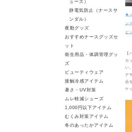
ューズ）
静電気防止（ナースサ
★
ンダル）
ン
夜勤グッズ
ピ
おすすめナースグッズセ
ット
【
衛生用品・体調管理グッ
カ
ズ
い
ビューティウェア
デ
接触冷感アイテム
品
ケ
暑さ・UV対策
ムレ軽減シューズ
1,000円以下アイテム
むくみ対策アイテム
冬のあったかアイテム