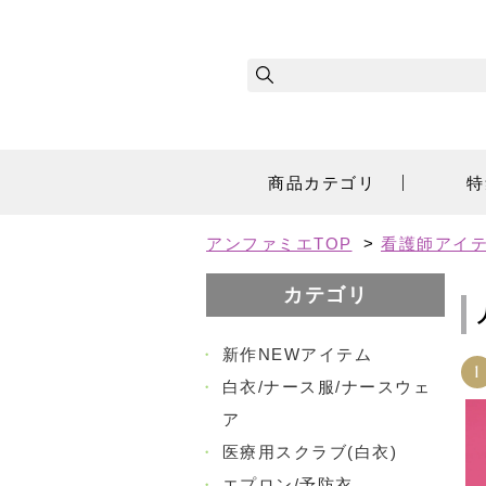
商品カテゴリ
特
アンファミエTOP
>
看護師アイ
カテゴリ
・
新作NEWアイテム
1
・
白衣/ナース服/ナースウェ
ア
・
医療用スクラブ(白衣)
・
エプロン/予防衣