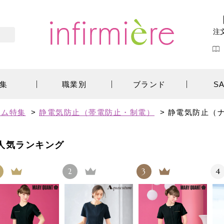
注
集
職業別
ブランド
S
テム特集
>
静電気防止（帯電防止・制電）
>
静電気防止（
人気ランキング
2
3
4