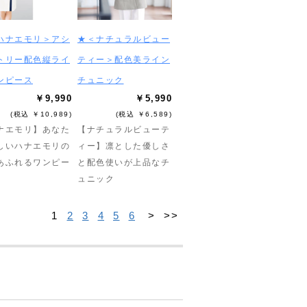
ハナエモリ＞アシ
★＜ナチュラルビュー
トリー配色縦ライ
ティー＞配色美ライン
ンピース
チュニック
￥9,990
￥5,990
(税込 ￥10,989)
(税込 ￥6,589)
ナエモリ】あなた
【ナチュラルビューテ
しいハナエモリの
ィー】凛とした優しさ
あふれるワンピー
と配色使いが上品なチ
ュニック
1
2
3
4
5
6
>
>>