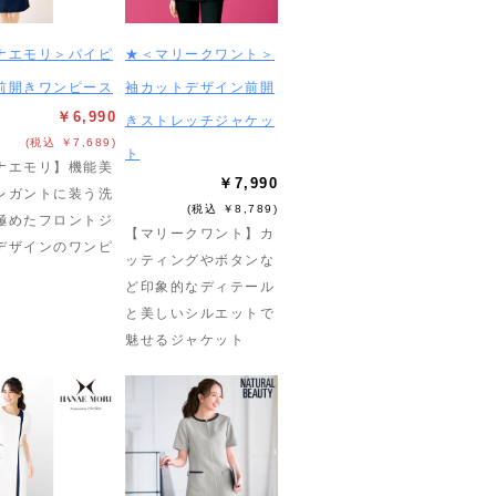
ナエモリ＞パイピ
★＜マリークワント＞
前開きワンピース
袖カットデザイン前開
￥6,990
きストレッチジャケッ
(税込 ￥7,689)
ト
ナエモリ】機能美
￥7,990
レガントに装う洗
(税込 ￥8,789)
極めたフロントジ
【マリークワント】カ
デザインのワンピ
ッティングやボタンな
ど印象的なディテール
と美しいシルエットで
魅せるジャケット