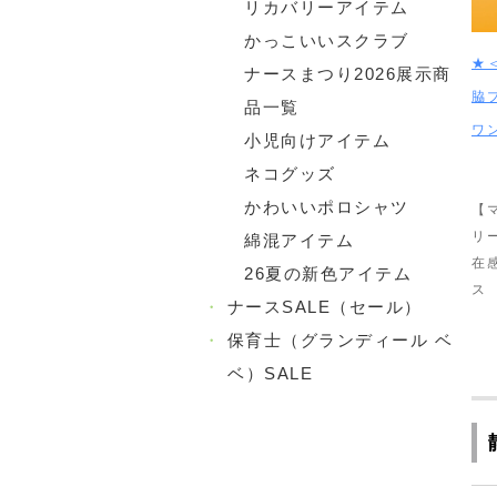
リカバリーアイテム
かっこいいスクラブ
★
ナースまつり2026展示商
脇
品一覧
ワ
小児向けアイテム
ネコグッズ
かわいいポロシャツ
【
リ
綿混アイテム
在
26夏の新色アイテム
ス
・
ナースSALE（セール）
・
保育士（グランディール ベ
ベ）SALE