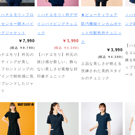
＜ハナエモリ＞フロ
＜ハナエモリ＞衿デザ
★ビューティウェア
＜ハ
トセンター開きパイ
インパイピングチュニ
防汚機能インカムポケ
ング
ングジャケット
ック
ット付配色衿チュニッ
￥7,990
￥3,990
ク
【ハ
(税込 ￥8,789)
(税込 ￥4,389)
￥3,990
をエ
ハナエモリ】衿元の
【ハナエモリ】衿元の
(税込 ￥4,389)
練を
ッティングが美し
抜け感が新しい。飾ら
上品な美しさが映える
ップ
。フロントジップの
ない美しさが素敵な好
洗練された美的スタイ
ース
ザインで軽快感に気
印象チュニック
ルのチュニック
をブレンドしたジャ
ット