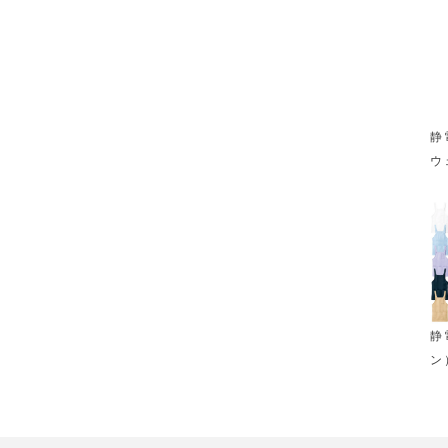
静
ウ
静
ン