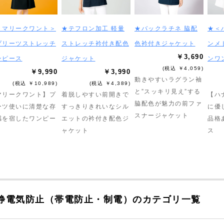
＜マリークワント＞
★テフロン加工 軽量
★バックラチネ 脇配
★＜
プリーツストレッチ
ストレッチ衿付き配色
色衿付きジャケット
ンメ
￥3,690
ンピース
ジャケット
ンワ
(税込 ￥4,059)
￥9,990
￥3,990
動きやすいラグラン袖
(税込 ￥10,989)
(税込 ￥4,389)
と”スッキリ見え”する
マリークワント】プ
着脱しやすい前開きで
【ハ
脇配色が魅力の前ファ
ーツ使いに清楚な存
すっきりきれいなシル
に優
スナージャケット
感を宿したワンピー
エットの衿付き配色ジ
品格
ャケット
ス
静電気防止（帯電防止・制電）のカテゴリ一覧