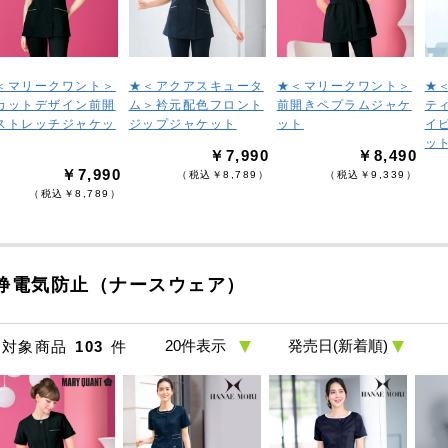
＜マリークワント＞
★＜アクアスキュータ
★＜マリークワント＞
★
カットデザイン前開
ム＞衿元配色フロント
前開きペプラムジャケ
テ
ストレッチジャケッ
ジップジャケット
ット
イ
ッ
￥7,990
￥8,490
￥7,990
（税込￥8,789）
（税込￥9,339）
（税込￥8,789）
静電気防止（ナースウェア）
対象商品
103
件