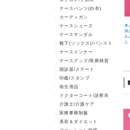
・
ナースパンツ(白衣)
・
カーディガン
★
・
ナースシューズ
袖
・
ナースサンダル
き
ト
・
靴下(ソックス)/パンスト
・
ナースインナー
・
ナースグッズ/医療雑貨
・
聴診器/ステート
・
印鑑/スタンプ
・
衛生用品
・
ドクターコート/診察衣
・
介護士/介護ケア
・
医療事務制服
・
美容＆ダイエット