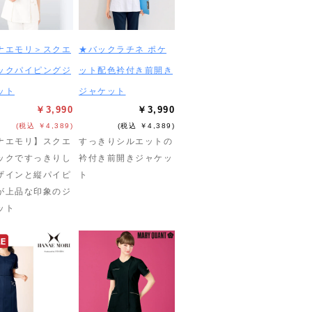
ナエモリ＞スクエ
★バックラチネ ポケ
ックパイピングジ
ット配色衿付き前開き
ット
ジャケット
￥3,990
￥3,990
(税込 ￥4,389)
(税込 ￥4,389)
ナエモリ】スクエ
すっきりシルエットの
ックですっきりし
衿付き前開きジャケッ
ザインと縦パイピ
ト
が上品な印象のジ
ット