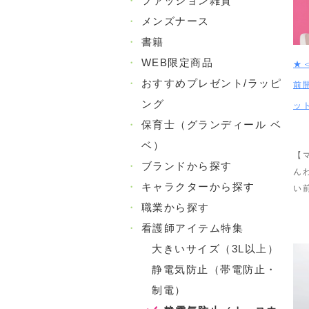
・
ファッション雑貨
・
メンズナース
・
書籍
・
WEB限定商品
★
・
おすすめプレゼント/ラッピ
前
ング
ッ
・
保育士（グランディール ベ
ベ）
【
・
ブランドから探す
ん
・
キャラクターから探す
い
・
職業から探す
・
看護師アイテム特集
大きいサイズ（3L以上）
静電気防止（帯電防止・
制電）