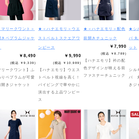
＜マリークワント＞
★＜ハナエモリ＞ウエ
★＜ハナエモリ＞配色
★シ
開きペプラムジャケ
ストベルトスクエアワ
前開きチュニック
バ 
￥7,990
ト
ンピース
ット
(税込 ￥8,789)
￥8,490
￥9,990
【ハナエモリ】衿の配
(税込 ￥9,339)
(税込 ￥10,989)
色デザインが映える前
マリークワント】ふ
【ハナエモリ】ウエス
シル
ファスナーチュニック
わりペプラムが可愛
トベルト視線を高く！
バ 
前開きジャケット
パイピングで華やかに
きジ
演出する上品ワンピー
ス