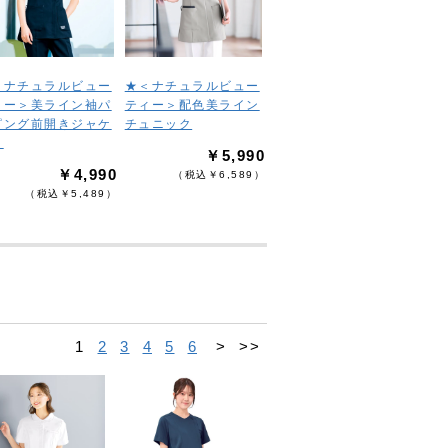
＜ナチュラルビュー
★＜ナチュラルビュー
ィー＞美ライン袖パ
ティー＞配色美ライン
ピング前開きジャケ
チュニック
ト
￥5,990
￥4,990
（税込￥6,589）
（税込￥5,489）
1
2
3
4
5
6
>
>>