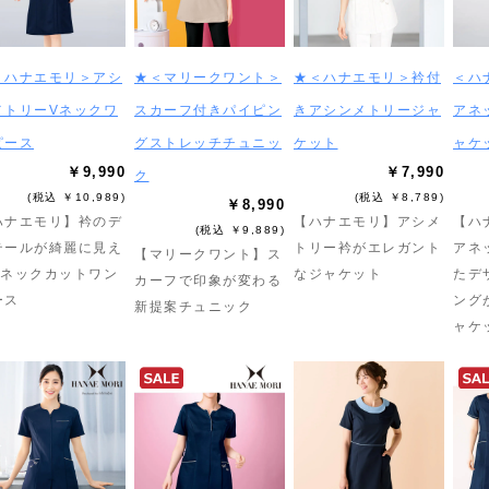
＜ハナエモリ＞アシ
★＜マリークワント＞
★＜ハナエモリ＞衿付
＜ハ
メトリーVネックワ
スカーフ付きパイピン
きアシンメトリージャ
アネ
ピース
グストレッチチュニッ
ケット
ャケ
￥9,990
￥7,990
ク
(税込 ￥10,989)
(税込 ￥8,789)
￥8,990
ハナエモリ】衿のデ
【ハナエモリ】アシメ
【ハ
(税込 ￥9,889)
テールが綺麗に見え
トリー衿がエレガント
アネ
【マリークワント】ス
Vネックカットワン
なジャケット
たデ
カーフで印象が変わる
ース
ング
新提案チュニック
ャケ