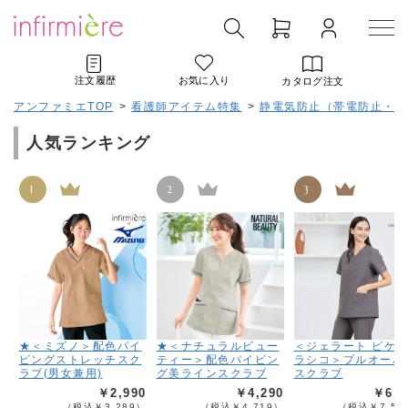
注文履歴
お気に入り
カタログ注文
アンファミエTOP
>
看護師アイテム特集
>
静電気防止（帯電防止・制
人気ランキング
1
2
3
★＜ミズノ＞配色パイ
★＜ナチュラルビュー
＜ジェラート ピケ
ピングストレッチスク
ティー＞配色パイピン
ラシコ＞プルオーバ
ラブ(男女兼用)
グ美ラインスクラブ
スクラブ
￥2,990
￥4,290
￥6,9
（税込￥3,289）
（税込￥4,719）
（税込￥7,59