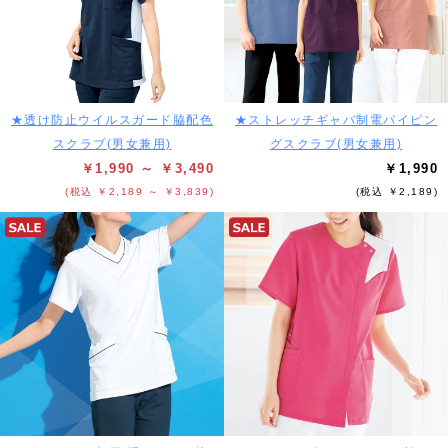
★透け防止ウイルスガード脇配色
★ストレッチギャバ制電パイピン
スクラブ(男女兼用)
グスクラブ(男女兼用)
￥1,990 ～ ￥3,490
￥1,990
(税込 ￥2,189 ～ ￥3,839)
(税込 ￥2,189)