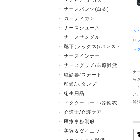
・
ナースパンツ(白衣)
・
カーディガン
・
ナースシューズ
＜
・
ナースサンダル
ロ
・
靴下(ソックス)/パンスト
ッ
・
ナースインナー
・
ナースグッズ/医療雑貨
ナ
・
聴診器/ステート
ら
・
印鑑/スタンプ
「
・
衛生用品
ど
解
・
ドクターコート/診察衣
・
介護士/介護ケア
・
医療事務制服
・
美容＆ダイエット