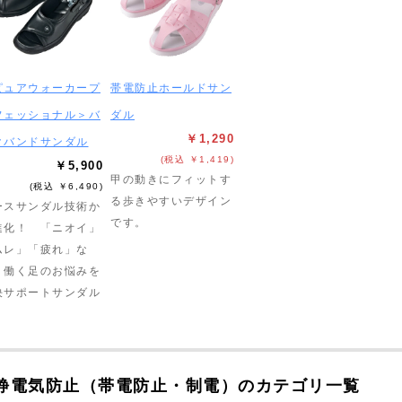
ピュアウォーカープ
帯電防止ホールドサン
フェッショナル＞バ
ダル
￥1,290
クバンドサンダル
(税込 ￥1,419)
￥5,900
甲の動きにフィットす
(税込 ￥6,490)
る歩きやすいデザイン
ースサンダル技術か
です。
進化！ 「ニオイ」
ムレ」「疲れ」な
、働く足のお悩みを
決サポートサンダル
静電気防止（帯電防止・制電）のカテゴリ一覧