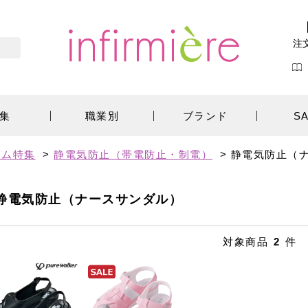
注
集
職業別
ブランド
S
テム特集
>
静電気防止（帯電防止・制電）
>
静電気防止（
静電気防止（ナースサンダル）
対象商品
2
件