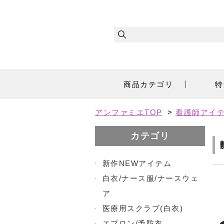
商品カテゴリ
特
アンファミエTOP
>
看護師アイ
カテゴリ
・
新作NEWアイテム
・
白衣/ナース服/ナースウェ
ア
・
医療用スクラブ(白衣)
・
エプロン/予防衣