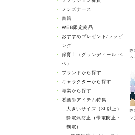
・
ファッション雑貨
・
メンズナース
・
書籍
・
WEB限定商品
・
おすすめプレゼント/ラッピ
ング
静
・
保育士（グランディール ベ
ウ
ベ）
・
ブランドから探す
・
キャラクターから探す
・
職業から探す
・
看護師アイテム特集
大きいサイズ（3L以上）
静
静電気防止（帯電防止・
ン
制電）