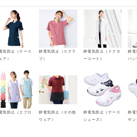
電気防止（ナース
静電気防止（スクラ
静電気防止（ドクタ
静電
ェア）
ブ）
ーコート）
パン
電気防止（エプロ
静電気防止（その他
静電気防止（ナース
静電
）
ウェア）
シューズ）
サン