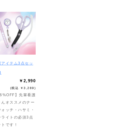
需アイテム3点セッ
B
￥2,990
(税込 ￥3,289)
6%OFF】先輩看護
さんオススメのナー
ウォッチ・ハサミ・
ンライトの必須3点
ットです！