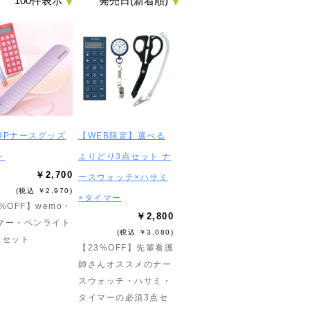
UPナースグッズ
【WEB限定】選べる
ト
よりどり3点セット ナ
￥2,700
ースウォッチ×ハサミ
(税込 ￥2,970)
×タイマー
%OFF】wemo・
￥2,800
マー・ペンライト
(税込 ￥3,080)
点セット
【23%OFF】先輩看護
師さんオススメのナー
スウォッチ・ハサミ・
タイマーの必須3点セ