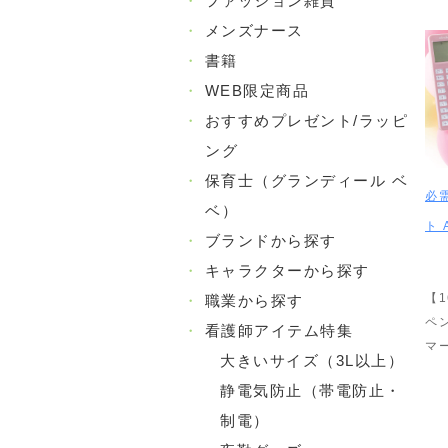
・
ファッション雑貨
・
メンズナース
・
書籍
・
WEB限定商品
・
おすすめプレゼント/ラッピ
ング
・
保育士（グランディール ベ
必
ベ）
ト 
・
ブランドから探す
・
キャラクターから探す
【1
・
職業から探す
ペ
・
看護師アイテム特集
マ
大きいサイズ（3L以上）
静電気防止（帯電防止・
制電）