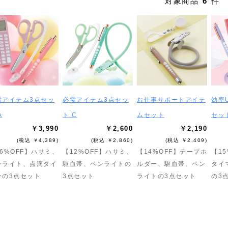
対象商品
6
件
需アイテム3点セッ
必需アイテム3点セッ
お仕事サポートアイテ
効率
A
ト C
ムセット
セッ
￥3,990
￥2,600
￥2,190
(税込 ￥4,389)
(税込 ￥2,860)
(税込 ￥2,409)
6%OFF】ハサミ、
【12%OFF】ハサミ、
【14%OFF】テープホ
【15
ンライト、点滴タイ
駆血帯、ペンライトの
ルダー、駆血帯、ペン
タイ
ーの3点セット
3点セット
ライトの3点セット
の3