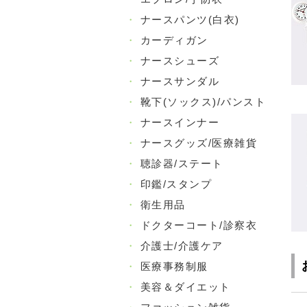
・
ナースパンツ(白衣)
・
カーディガン
・
ナースシューズ
・
ナースサンダル
・
靴下(ソックス)/パンスト
・
ナースインナー
・
ナースグッズ/医療雑貨
・
聴診器/ステート
・
印鑑/スタンプ
・
衛生用品
・
ドクターコート/診察衣
・
介護士/介護ケア
・
医療事務制服
・
美容＆ダイエット