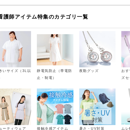
看護師アイテム特集のカテゴリ一覧
きいサイズ（3L以
静電気防止（帯電防
夜勤グッズ
おす
）
止・制電）
ズセ
ューティウェア
接触冷感アイテム
暑さ・UV対策
ムレ