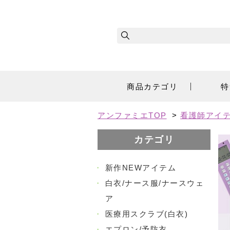
商品カテゴリ
特
アンファミエTOP
>
看護師アイ
カテゴリ
・
新作NEWアイテム
・
白衣/ナース服/ナースウェ
ア
・
医療用スクラブ(白衣)
・
エプロン/予防衣