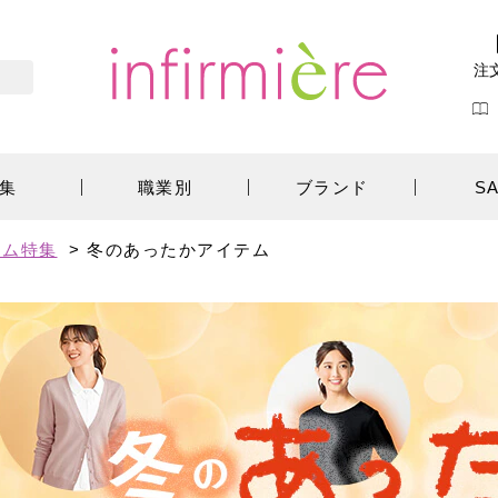
注
集
職業別
ブランド
S
テム特集
>
冬のあったかアイテム