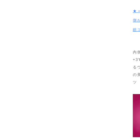
★
側
総
内
+
る
の
ツ