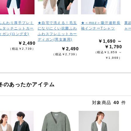
ふんわり厚手プレミ
★自宅で洗える！毛玉
★＜moz＞吸汗速乾長
裏
ムタッチニットカー
になりにくい抗菌ふわ
袖インナーTシャツ
ャ
ィガン(ロング丈)
ふわスフレニットカー
ディガン(男女兼用)
￥1,690 ～
￥2,490
￥1,790
￥2,490
（税込￥2,739）
（税込￥1,859 ～
（税込￥2,739）
￥1,969）
冬のあったかアイテム
対象商品
40
件