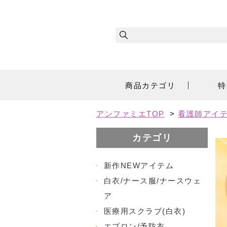
商品カテゴリ
特
アンファミエTOP
>
看護師アイ
カテゴリ
・
新作NEWアイテム
・
白衣/ナース服/ナースウェ
ア
・
医療用スクラブ(白衣)
・
エプロン/予防衣