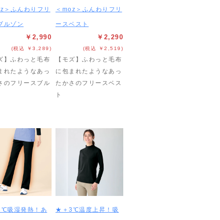
oz＞ふんわりフリ
＜moz＞ふんわりフリ
ブルゾン
ースベスト
￥2,990
￥2,290
(税込 ￥3,289)
(税込 ￥2,519)
ズ】ふわっと毛布
【モズ】ふわっと毛布
まれたようなあっ
に包まれたようなあっ
さのフリースブル
たかさのフリースベス
ト
3℃吸湿発熱！あ
★＋3℃温度上昇！吸