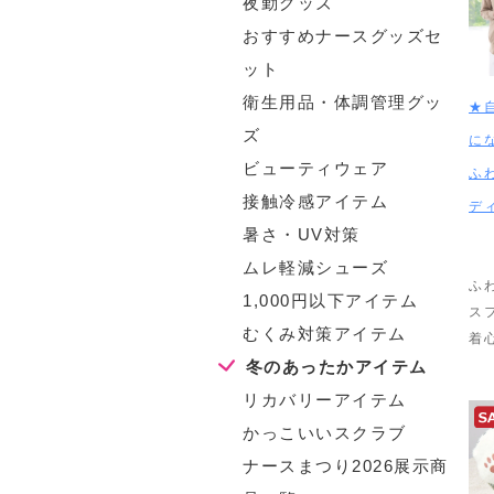
夜勤グッズ
おすすめナースグッズセ
ット
衛生用品・体調管理グッ
★
ズ
に
ビューティウェア
ふ
接触冷感アイテム
デ
暑さ・UV対策
ムレ軽減シューズ
ふ
1,000円以下アイテム
ス
むくみ対策アイテム
着
冬のあったかアイテム
リカバリーアイテム
かっこいいスクラブ
ナースまつり2026展示商