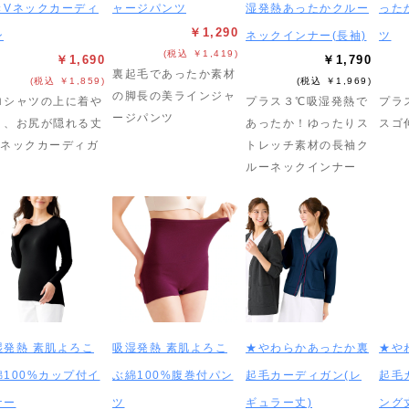
きVネックカーディ
ャージパンツ
湿発熱あったかクルー
った
￥1,290
ン
ネックインナー(長袖)
ツ
(税込 ￥1,419)
￥1,690
￥1,790
裏起毛であったか素材
(税込 ￥1,859)
(税込 ￥1,969)
の脚長の美ラインジャ
ロシャツの上に着や
プラス３℃吸湿発熱で
プラ
ージパンツ
く、お尻が隠れる丈
あったか！ゆったりス
スゴ
Vネックカーディガ
トレッチ素材の長袖ク
ルーネックインナー
湿発熱 素肌よろこ
吸湿発熱 素肌よろこ
★やわらかあったか裏
★や
綿100%カップ付イ
ぶ綿100%腹巻付パン
起毛カーディガン(レ
起毛
ナー
ツ
ギュラー丈)
ング