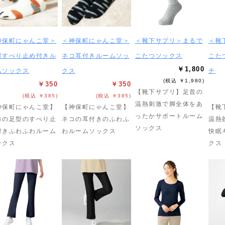
神保町にゃんこ堂＞
＜神保町にゃんこ堂＞
＜靴下サプリ＞まるで
＜靴
球すべり止め付きル
ネコ耳付きルームソッ
こたつソックス
こた
￥1,800
ムソックス
クス
チ
(税込 ￥1,980)
￥350
￥350
【靴下サプリ】足首の
(税込 ￥385)
(税込 ￥385)
温熱刺激で脚全体をあ
神保町にゃんこ堂】
【神保町にゃんこ堂】
【靴
ったかサポートルーム
コの足型のすべり止
ネコの耳付きのふわふ
温熱
ソックス
付きふわふわルーム
わルームソックス
快眠
ックス
クス