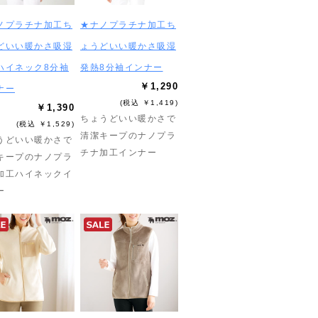
ノプラチナ加工ち
★ナノプラチナ加工ち
どいい暖かさ吸湿
ょうどいい暖かさ吸湿
ハイネック8分袖
発熱8分袖インナー
￥1,290
ナー
(税込 ￥1,419)
￥1,390
ちょうどいい暖かさで
(税込 ￥1,529)
清潔キープのナノプラ
うどいい暖かさで
チナ加工インナー
キープのナノプラ
加工ハイネックイ
ー