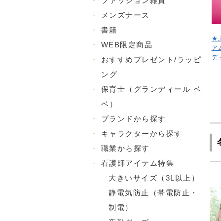
・
ファッション雑貨
・
メンズナース
・
書籍
★
・
WEB限定商品
ア
デ
・
おすすめプレゼント/ラッピ
ング
・
保育士（グランディール ベ
ベ）
・
ブランドから探す
・
キャラクターから探す
・
職業から探す
・
看護師アイテム特集
大きいサイズ（3L以上）
静電気防止（帯電防止・
制電）