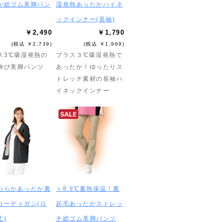
か総ゴム美脚パン
湿発熱あったかハイネ
ックインナー(長袖)
￥2,490
￥1,790
(税込 ￥2,739)
(税込 ￥1,969)
ス3℃吸湿発熱の
プラス３℃吸湿発熱で
伸び美脚パンツ
あったか！ゆったりス
トレッチ素材の長袖ハ
イネックインナー
わらかあったか裏
＋8.9℃蓄熱保温！裏
カーディガン(ロ
起毛あったかストレッ
丈)
チ総ゴム美脚パンツ