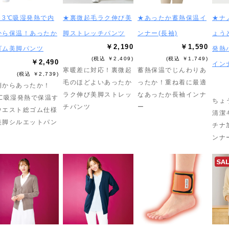
＋3℃吸湿発熱で内
★裏微起毛ラク伸び美
★あったか蓄熱保温イ
★ナ
から保温！あったか
脚ストレッチパンツ
ンナー(長袖)
ょう
￥2,190
￥1,590
ゴム美脚パンツ
発熱
(税込 ￥2,409)
(税込 ￥1,749)
￥2,490
イン
寒暖差に対応！裏微起
蓄熱保温でじんわりあ
(税込 ￥2,739)
毛のほどよいあったか
ったか！重ね着に最適
側からあったか！
ラク伸び美脚ストレッ
なあったか長袖インナ
3℃吸湿発熱で保温す
ちょ
チパンツ
ー
ウエスト総ゴム仕様
清潔
美脚シルエットパン
チナ
ンナ