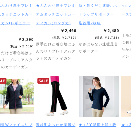
ふんわり厚手プレミ
★ふんわり厚手プレミ
新・巻くだけ速暖ホッ
＜m
ムタッチニットカー
アムタッチニットカー
トラップサポーター
ース
ィガン(レギュラー
ディガン(ロング丈)
足首用2枚組
￥2,490
￥2,480
【モ
(税込 ￥2,739)
(税込 ￥2,728)
￥2,290
に包
厚手だけど着心地はふ
かさばらない速暖足首
(税込 ￥2,519)
たか
んわり！プレミアムタ
サポーター
手だけど着心地はふ
ゾン
ッチのカーディガン
わり！プレミアムタ
チのカーディガン
綿混Wフェイスリブ
裏起毛あったか美脚ジ
★＋3℃温度上昇！吸
★＋