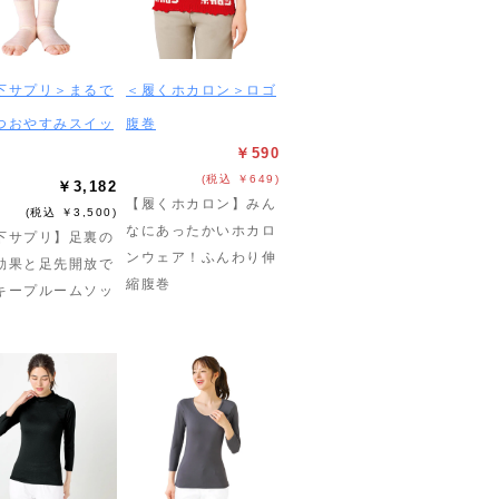
下サプリ＞まるで
＜履くホカロン＞ロゴ
つおやすみスイッ
腹巻
￥590
(税込 ￥649)
￥3,182
【履くホカロン】みん
(税込 ￥3,500)
なにあったかいホカロ
下サプリ】足裏の
ンウェア！ふんわり伸
効果と足先開放で
縮腹巻
キープルームソッ