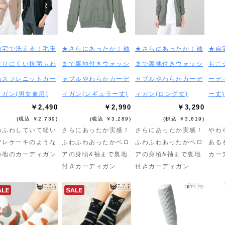
自宅で洗える！毛玉
★さらにあったか！袖
★さらにあったか！袖
★自
なりにくい抗菌ふわ
まで裏地付きウォッシ
まで裏地付きウォッシ
もこ
わスフレニットカー
ャブルやわらかカーデ
ャブルやわらかカーデ
ーデ
ィガン(男女兼用)
ィガン(レギュラー丈)
ィガン(ロング丈)
ー丈)
￥2,490
￥2,990
￥3,290
(税込 ￥2,739)
(税込 ￥3,289)
(税込 ￥3,619)
わふわしていて軽い
さらにあったか実感！
さらにあったか実感！
やわ
フレケーキのような
ふわふわあったかベロ
ふわふわあったかベロ
ある
心地のカーディガン
アの身頃&袖まで裏地
アの身頃&袖まで裏地
カー
付きカーディガン
付きカーディガン