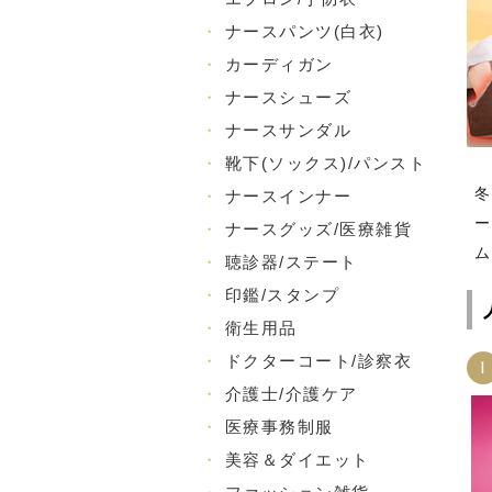
・
ナースパンツ(白衣)
・
カーディガン
・
ナースシューズ
・
ナースサンダル
・
靴下(ソックス)/パンスト
冬
・
ナースインナー
ー
・
ナースグッズ/医療雑貨
ム
・
聴診器/ステート
・
印鑑/スタンプ
・
衛生用品
・
ドクターコート/診察衣
1
・
介護士/介護ケア
・
医療事務制服
・
美容＆ダイエット