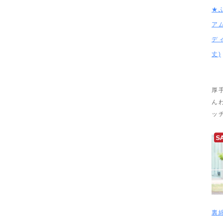
★
ア
デ
丈)
厚
ん
ッ
裏