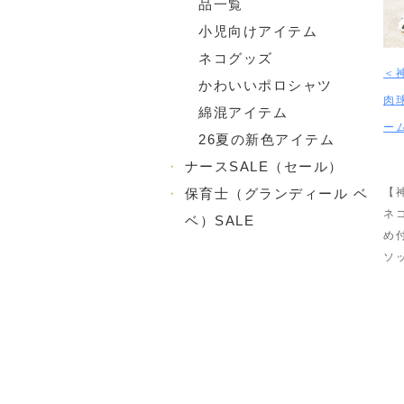
品一覧
小児向けアイテム
ネコグッズ
＜
かわいいポロシャツ
肉
綿混アイテム
ー
26夏の新色アイテム
・
ナースSALE（セール）
・
保育士（グランディール ベ
【
ネ
ベ）SALE
め
ソ