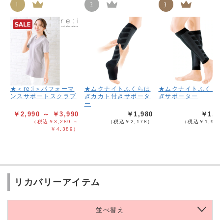
1
2
3
★＜re:i＞パフォーマ
★ムクナイトふくらは
★ムクナイトふくら
ンスサポートスクラブ
ぎカカト付きサポータ
ぎサポーター
ー
￥2,990 ～ ￥3,990
￥1,980
￥1,8
（税込￥3,289 ～
（税込￥2,178）
（税込￥1,98
￥4,389）
リカバリーアイテム
並べ替え