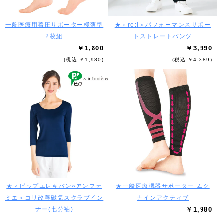
一般医療用着圧サポーター極薄型
★＜re:i＞パフォーマンスサポー
2枚組
トストレートパンツ
￥1,800
￥3,990
(税込 ￥1,980)
(税込 ￥4,389)
★＜ピップエレキバン×アンファ
★一般医療機器サポーター ムク
ミエ＞コリ改善磁気スクラブイン
ナインアクティブ
ナー(七分袖)
￥1,980