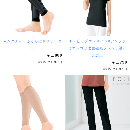
★ムクナイトふくらはぎサポータ
★＜ピップエレキバン×アンファ
ー
ミエ＞コリ改善磁気フレンチ袖イ
￥1,800
ンナー
￥1,790
(税込 ￥1,980)
(税込 ￥1,969)