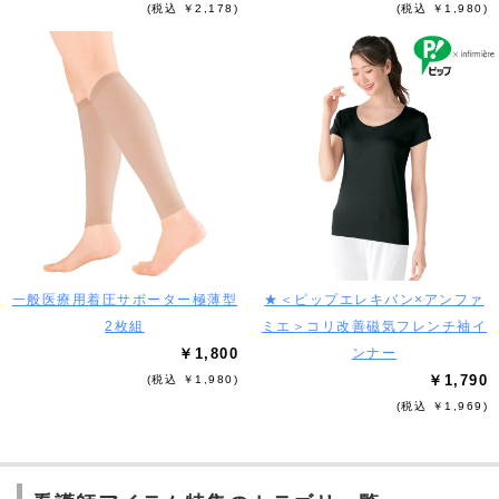
(税込 ￥2,178)
(税込 ￥1,980)
一般医療用着圧サポーター極薄型
★＜ピップエレキバン×アンファ
2枚組
ミエ＞コリ改善磁気フレンチ袖イ
￥1,800
ンナー
￥1,790
(税込 ￥1,980)
(税込 ￥1,969)