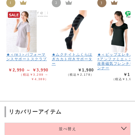
1
2
3
★＜re:i＞パフォーマ
★ムクナイトふくらは
★＜ピップエレキバ
ンスサポートスクラブ
ぎカカト付きサポータ
×アンファミエ＞コ
ー
改善磁気フレンチ袖
ンナー
￥2,990 ～ ￥3,990
￥1,980
￥1,7
（税込￥3,289 ～
（税込￥2,178）
￥4,389）
（税込￥1,96
リカバリーアイテム
並べ替え