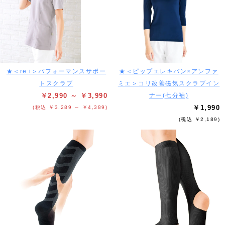
★＜re:i＞パフォーマンスサポー
★＜ピップエレキバン×アンファ
トスクラブ
ミエ＞コリ改善磁気スクラブイン
￥2,990 ～ ￥3,990
ナー(七分袖)
￥1,990
(税込 ￥3,289 ～ ￥4,389)
(税込 ￥2,189)