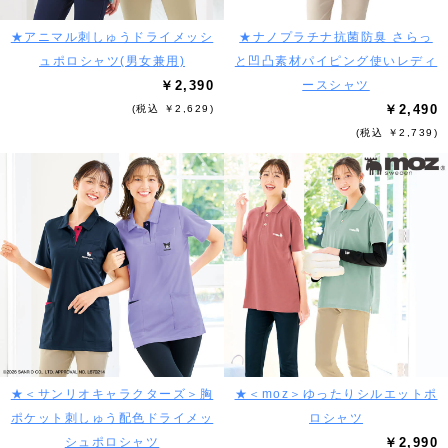
★アニマル刺しゅうドライメッシ
★ナノプラチナ抗菌防臭 さらっ
ュポロシャツ(男女兼用)
と凹凸素材パイピング使いレディ
￥2,390
ースシャツ
￥2,490
(税込 ￥2,629)
(税込 ￥2,739)
★＜サンリオキャラクターズ＞胸
★＜moz＞ゆったりシルエットポ
ポケット刺しゅう配色ドライメッ
ロシャツ
シュポロシャツ
￥2,990