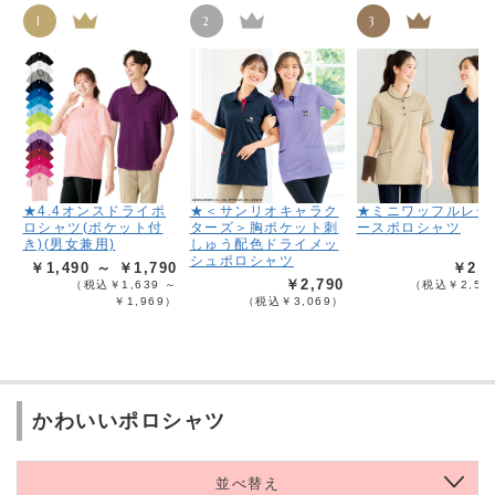
1
2
3
★4.4オンスドライポ
★＜サンリオキャラク
★ミニワッフルレデ
ロシャツ(ポケット付
ターズ＞胸ポケット刺
ースポロシャツ
き)(男女兼用)
しゅう配色ドライメッ
シュポロシャツ
￥1,490 ～ ￥1,790
￥2,2
￥2,790
（税込￥1,639 ～
（税込￥2,51
￥1,969）
（税込￥3,069）
かわいいポロシャツ
並べ替え